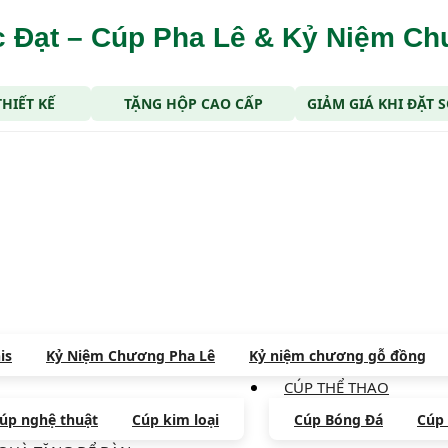
 Đạt – Cúp Pha Lê & Kỷ Niệm C
THIẾT KẾ
TẶNG HỘP CAO CẤP
GIẢM GIÁ KHI ĐẶT
is
Kỷ Niệm Chương Pha Lê
Kỷ niệm chương gỗ đồng
CÚP THỂ THAO
úp nghệ thuật
Cúp kim loại
Cúp Bóng Đá
Cúp