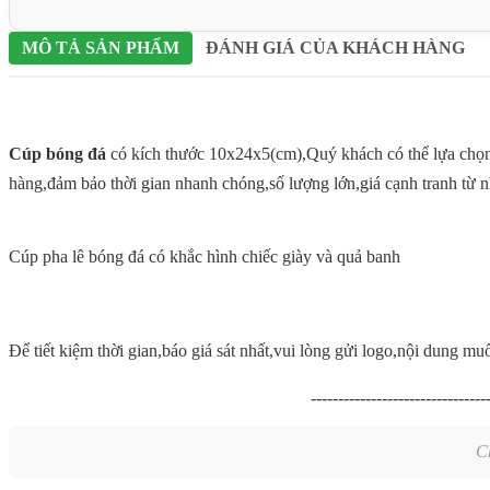
MÔ TẢ SẢN PHẨM
ĐÁNH GIÁ CỦA KHÁCH HÀNG
Cúp bóng đá
có kích thước 10x24x5(cm),Quý khách có thể lựa chọn
hàng,đảm bảo thời gian nhanh chóng,số lượng lớn,giá cạnh tranh từ n
Cúp pha lê bóng đá có khắc hình chiếc giày và quả banh
Để tiết kiệm thời gian,báo giá sát nhất,vui lòng gửi logo,nội dung m
--------------------------------
C