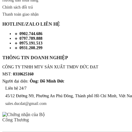
Hướng dẫn mua hàng
Chính sách đổi trả
Thanh toán giao nhận
HOTLINE/ZALO LIÊN HỆ
🔹
0902.744.686
🔹
0797.789.888
🔹
0975.191.513
🔹
0931.208.299
THÔNG TIN DOANH NGHIỆP
CÔNG TY TNHH MTV SẢN XUẤT TMDV ĐỨC ĐẠT
MST:
0310625160
Người đại diện:
Ông: Đỗ Minh Đức
Liên hệ 24/7
45/12 Đường N9, Phường An Phú Đông, Thành phố Hồ Chí Minh, Việt N
sales.ducdat@gmail.com