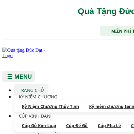
Quà Tặng Đức
MIỄN PHÍ 
☰ MENU
TRANG CHỦ
KỶ NIỆM CHƯƠNG
Kỷ Niệm Chương Thủy Tinh
Kỷ niệm chương tenn
CÚP VINH DANH
Cúp Gỗ Kim Loại
Cúp Đế Gỗ
Cúp Pha Lê
C