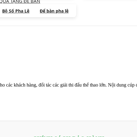
QUÀ TẶNG ĐỂ BÀN
Bộ Số Pha Lê
Để bàn pha lê
ho các khách hàng, đối tác các giải thi đấu thể thao lớn. Nội dung cú