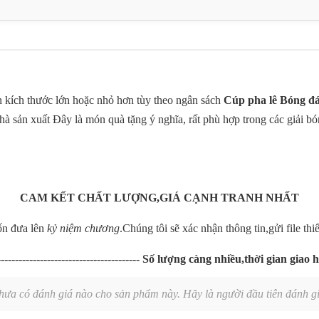
 kích thước lớn hoặc nhỏ hơn tùy theo ngân sách
Cúp pha lê Bóng đ
hà sản xuất Đây là món quà tặng ý nghĩa, rất phù hợp trong các giải 
CAM KẾT CHẤT LƯỢNG,GIÁ CẠNH TRANH NHẤT
uốn đưa lên
kỷ niệm chương
.Chúng tôi sẽ xác nhận thông tin,gửi file th
----------------------------------------
Số lượng càng nhiều,thời gian giao h
hưa có đánh giá nào cho sản phẩm này. Hãy là người đầu tiên đánh gi