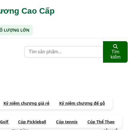
hương Cao Cấp
 SỐ LƯỢNG LỚN
Tìm
kiếm
Kỷ niệm chương giá rẻ
Kỷ niệm chương đế gỗ
 Golf
Cúp Pickleball
Cúp tennis
Cúp Thể Thao