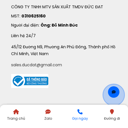
CÔNG TY TNHH MTV SẢN XUẤT TMDV ĐỨC ĐẠT
MST:
0310625160
Người đại diện:
Ông: Đỗ Minh Đức
Liên hệ 24/7
45/12 Đường N9, Phường An Phú Đông, Thành phố Hồ
Chí Minh, Việt Nam
sales.ducdat@gmail.com
©
2021
QUATANGDUCDAT
. All Rights Reserved.
Trang chủ
Zalo
Gọi ngay
Đường đi