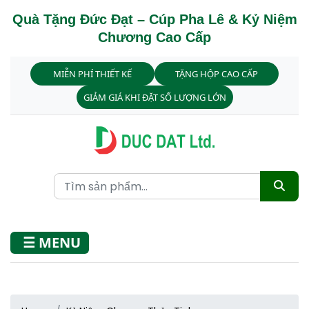
Quà Tặng Đức Đạt – Cúp Pha Lê & Kỷ Niệm
Chương Cao Cấp
MIỄN PHÍ THIẾT KẾ
TẶNG HỘP CAO CẤP
GIẢM GIÁ KHI ĐẶT SỐ LƯỢNG LỚN
☰ MENU