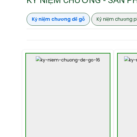
KỶ NIỆM CHƯƠNG - SẢN P
Kỷ niệm chương đế gỗ
Kỷ niệm chương p