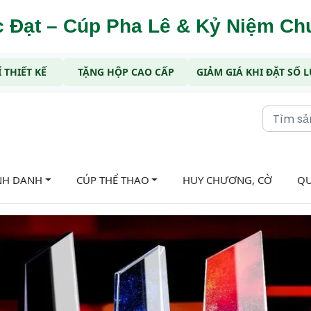
 Đạt – Cúp Pha Lê & Kỷ Niệm C
 THIẾT KẾ
TẶNG HỘP CAO CẤP
GIẢM GIÁ KHI ĐẶT SỐ
NH DANH
CÚP THỂ THAO
HUY CHƯƠNG, CỜ
QU