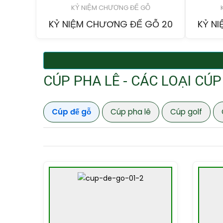
KỶ NIỆM CHƯƠNG GIÁ RẺ
KỶ NIỆM CHƯƠNG PHA LÊ
KỶ NIỆM CHƯƠNG ĐẾ GỖ
KỶ NIỆM CHƯƠNG THỦY TINH
KỶ
KỶ NIỆM CHƯƠNG PHA LÊ PL265
KỶ NIỆM CHƯƠNG ĐẾ GỖ 20
KỶ NIỆM CHƯƠNG GIÁ RẺ 18
KỶ NIỆ
KỶ N
KỶ N
KỶ NIỆM CHƯƠNG THỦY TINH
KỶ N
TT52
CÚP PHA LÊ - CÁC LOẠI C
Cúp đế gỗ
Cúp pha lê
Cúp golf