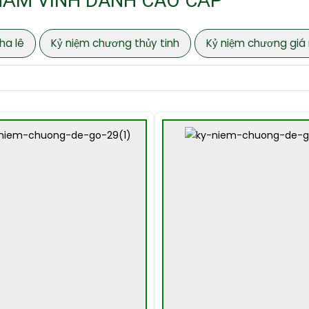
HẨM VINH DANH CAO CẤP
ha lê
Kỷ niệm chương thủy tinh
Kỷ niệm chương giá 