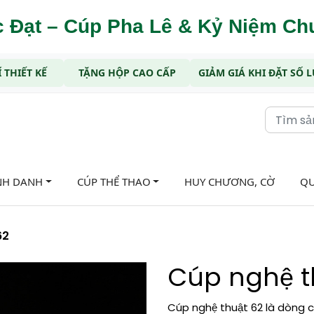
 Đạt – Cúp Pha Lê & Kỷ Niệm C
 THIẾT KẾ
TẶNG HỘP CAO CẤP
GIẢM GIÁ KHI ĐẶT SỐ
NH DANH
CÚP THỂ THAO
HUY CHƯƠNG, CỜ
QU
62
Cúp nghệ t
Cúp nghệ thuật 62 là dòng cú