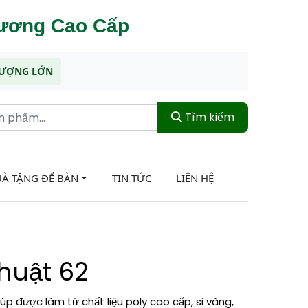
hương Cao Cấp
 LƯỢNG LỚN
Tìm kiếm
À TẶNG ĐỂ BÀN
TIN TỨC
LIÊN HỆ
huật 62
p được làm từ chất liệu poly cao cấp, si vàng,