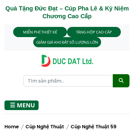
Quà Tặng Đức Đạt – Cúp Pha Lê & Kỷ Niệm
Chương Cao Cấp
MIỄN PHÍ THIẾT KẾ
TẶNG HỘP CAO CẤP
GIẢM GIÁ KHI ĐẶT SỐ LƯỢNG LỚN
☰ MENU
Home
Cúp Nghệ Thuật
Cúp Nghệ Thuật 59