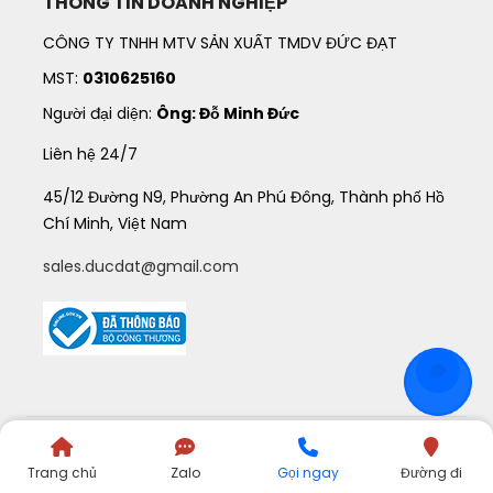
THÔNG TIN DOANH NGHIỆP
CÔNG TY TNHH MTV SẢN XUẤT TMDV ĐỨC ĐẠT
MST:
0310625160
Người đại diện:
Ông: Đỗ Minh Đức
Liên hệ 24/7
45/12 Đường N9, Phường An Phú Đông, Thành phố Hồ
Chí Minh, Việt Nam
sales.ducdat@gmail.com
©
2021
QUATANGDUCDAT
. All Rights Reserved.
Trang chủ
Zalo
Gọi ngay
Đường đi