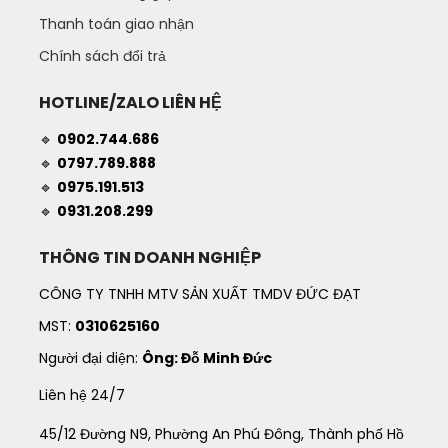
Thanh toán giao nhận
Chính sách đổi trả
HOTLINE/ZALO LIÊN HỆ
🔹
0902.744.686
🔹
0797.789.888
🔹
0975.191.513
🔹
0931.208.299
THÔNG TIN DOANH NGHIỆP
CÔNG TY TNHH MTV SẢN XUẤT TMDV ĐỨC ĐẠT
MST:
0310625160
Người đại diện:
Ông: Đỗ Minh Đức
Liên hệ 24/7
45/12 Đường N9, Phường An Phú Đông, Thành phố Hồ