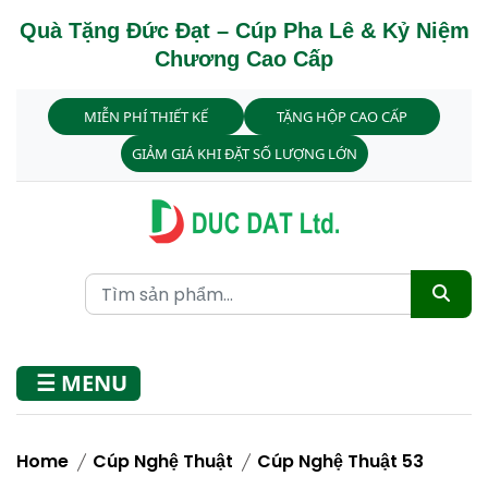
Quà Tặng Đức Đạt – Cúp Pha Lê & Kỷ Niệm
Chương Cao Cấp
MIỄN PHÍ THIẾT KẾ
TẶNG HỘP CAO CẤP
GIẢM GIÁ KHI ĐẶT SỐ LƯỢNG LỚN
☰ MENU
Home
Cúp Nghệ Thuật
Cúp Nghệ Thuật 53