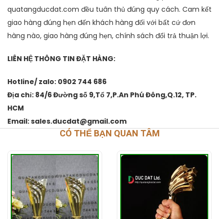
quatangducdat.com đều tuân thủ đúng quy cách. Cam kết
giao hàng đúng hẹn đến khách hàng đối với bất cứ đơn
hàng nào, giao hàng đúng hẹn, chính sách đổi trả thuận lợi.
LIÊN HỆ THÔNG TIN ĐẶT HÀNG:
Hotline/ zalo: 0902 744 686
Địa chỉ: 84/6 Đường số 9,Tổ 7,P.An Phú Đông,Q.12, TP.
HCM
Email: sales.ducdat@gmail.com
CÓ THỂ BẠN QUAN TÂM