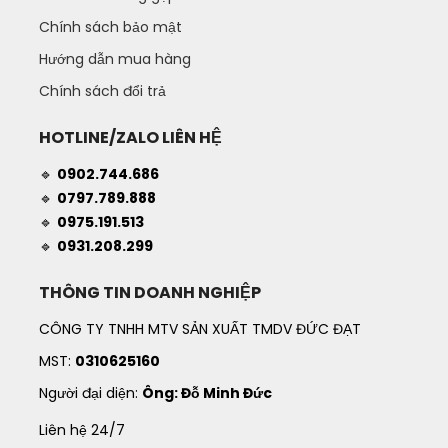
Chính sách bảo mật
Hướng dẫn mua hàng
Chính sách đổi trả
HOTLINE/ZALO LIÊN HỆ
🔹
0902.744.686
🔹
0797.789.888
🔹
0975.191.513
🔹
0931.208.299
THÔNG TIN DOANH NGHIỆP
CÔNG TY TNHH MTV SẢN XUẤT TMDV ĐỨC ĐẠT
MST:
0310625160
Người đại diện:
Ông: Đỗ Minh Đức
Liên hệ 24/7