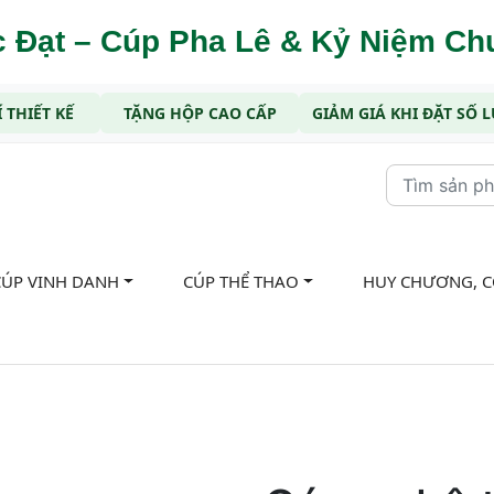
 Đạt – Cúp Pha Lê & Kỷ Niệm C
 THIẾT KẾ
TẶNG HỘP CAO CẤP
GIẢM GIÁ KHI ĐẶT SỐ
CÚP VINH DANH
CÚP THỂ THAO
HUY CHƯƠNG, 