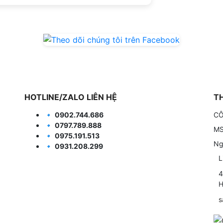
HOTLINE/ZALO LIÊN HỆ
T
🔹
0902.744.686
CÔ
🔹
0797.789.888
MS
🔹
0975.191.513
Ng
🔹
0931.208.299
L
4
H
s