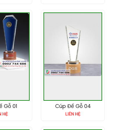
ế Gỗ 01
Cúp Đế Gỗ 04
N HỆ
LIÊN HỆ