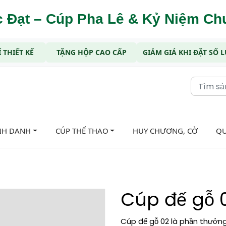
 Đạt – Cúp Pha Lê & Kỷ Niệm C
 THIẾT KẾ
TẶNG HỘP CAO CẤP
GIẢM GIÁ KHI ĐẶT SỐ
NH DANH
CÚP THỂ THAO
HUY CHƯƠNG, CỜ
QU
Cúp đế gỗ 
Cúp đế gỗ 02 là phần thưởn