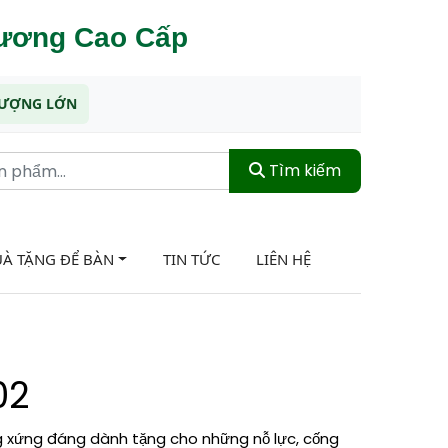
hương Cao Cấp
 LƯỢNG LỚN
Tìm kiếm
À TẶNG ĐỂ BÀN
TIN TỨC
LIÊN HỆ
02
g xứng đáng dành tặng cho những nỗ lực, cống