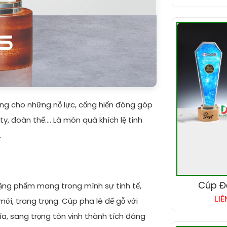
ng cho những nỗ lực, cống hiến đóng góp
, đoàn thể.... Là món quà khích lệ tinh
.
Cúp Đ
 tặng phẩm mang trong mình sự tinh tế,
LIÊ
ới, trang trọng. Cúp pha lê đế gỗ với
ĩa, sang trọng tôn vinh thành tích đáng