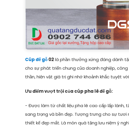
Cúp đế gỗ
02
là phần thưởng xứng đáng dành tặ
cho sự phát triển chung của doanh nghiệp, công ty
thần, hiện vật giá trị ghi nhớ khoảnh khắc tuyệt vời
Ưu điểm vượt trội của cúp pha lê đế gỗ:
- Được làm từ chất liệu pha lê cao cấp lấp lánh,
sang trọng và bền đẹp. Tượng trưng cho sự tươi m
thiết kế đẹp mắt. Là món quà tặng lưu niệm ý ngh