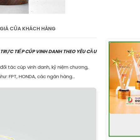
GIÁ CỦA KHÁCH HÀNG
 TRỰC TIẾP CÚP VINH DANH THEO YÊU CẦU
đối tác cúp vinh danh, kỷ niệm chương,
như: FPT, HONDA, các ngân hàng...