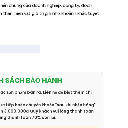
riển chung của doanh nghiệp, công ty, đoàn
nh thần, hiện vật giá trị ghi nhớ khoảnh khắc tuyệt
H SÁCH BẢO HÀNH
các sản phẩm bán ra. Liên hệ để biết thêm chi
ực tiếp hoặc chuyển khoản "sau khi nhận hàng",
trên 3.000.000đ Quý khách vui lòng thanh toán
àng thanh toán 70% còn lại.