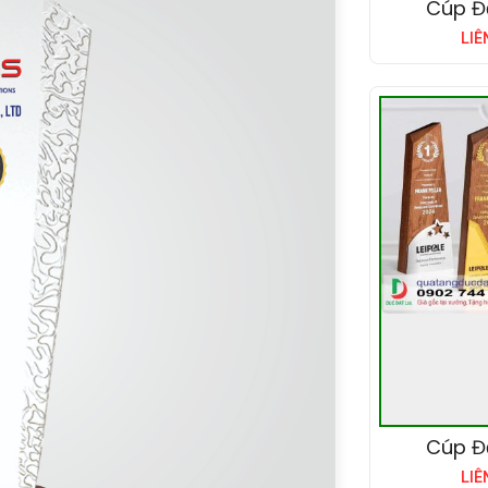
Cúp Đ
LIÊ
Cúp Đ
LIÊ