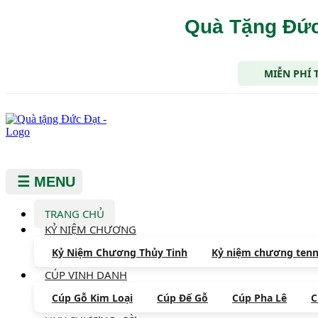
Quà Tặng Đức
MIỄN PHÍ 
☰ MENU
TRANG CHỦ
KỶ NIỆM CHƯƠNG
Kỷ Niệm Chương Thủy Tinh
Kỷ niệm chương tenn
CÚP VINH DANH
Cúp Gỗ Kim Loại
Cúp Đế Gỗ
Cúp Pha Lê
C