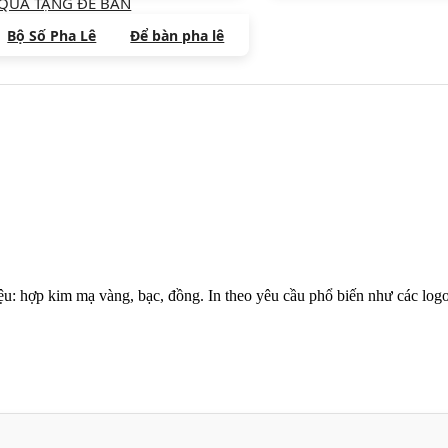
QUÀ TẶNG ĐỂ BÀN
Bộ Số Pha Lê
Để bàn pha lê
: hợp kim mạ vàng, bạc, đồng. In theo yêu cầu phổ biến như các logo, 