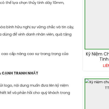
có thể lựa chọn thủy tinh dày 10mm,
òa bình hữu nghị sự vững chắc và tin cậy,
a dùng để vinh danh nhân viên, quà tặng
Kỷ Niệm C
 cao cấp nâng cao sự trang trọng của
Tinh
LIÊ
Á CẠNH TRANH NHẤT
 gửi logo, nội dung muốn đưa lên kỷ niệm
thiết kế và phản hồi cho quý khách trong