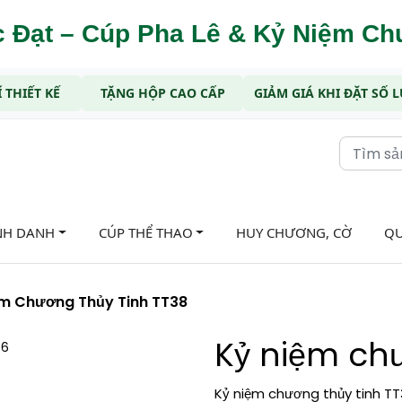
 Đạt – Cúp Pha Lê & Kỷ Niệm C
 THIẾT KẾ
TẶNG HỘP CAO CẤP
GIẢM GIÁ KHI ĐẶT SỐ
NH DANH
CÚP THỂ THAO
HUY CHƯƠNG, CỜ
QU
ệm Chương Thủy Tinh TT38
Kỷ niệm chư
Kỷ niệm chương thủy tinh TT