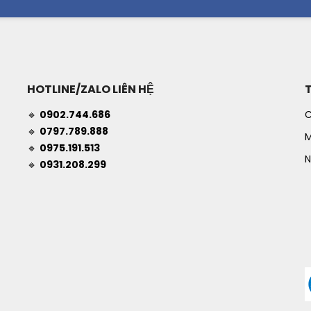
HOTLINE/ZALO LIÊN HỆ
🔹
0902.744.686
C
🔹
0797.789.888
M
🔹
0975.191.513
N
🔹
0931.208.299