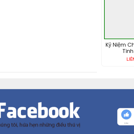
Kỷ Niệm C
Tinh
LIÊ