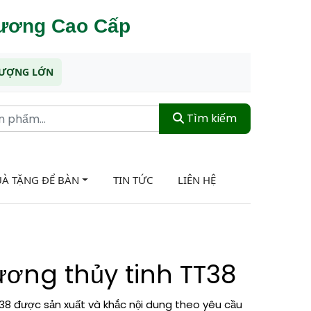
hương Cao Cấp
 LƯỢNG LỚN
Tìm kiếm
À TẶNG ĐỂ BÀN
TIN TỨC
LIÊN HỆ
ơng thủy tinh TT38
38 được sản xuất và khắc nội dung theo yêu cầu