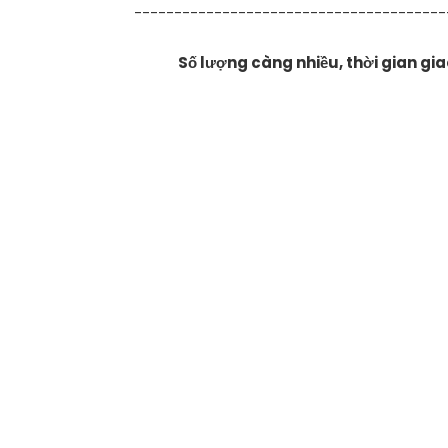
---------------------------------------
Số lượng càng nhiều, thời gian gi