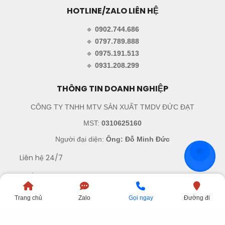
HOTLINE/ZALO LIÊN HỆ
🔹
0902.744.686
🔹
0797.789.888
🔹
0975.191.513
🔹
0931.208.299
THÔNG TIN DOANH NGHIỆP
CÔNG TY TNHH MTV SẢN XUẤT TMDV ĐỨC ĐẠT
MST:
0310625160
Người đại diện:
Ông: Đỗ Minh Đức
Liên hệ 24/7
45/12 Đường N9, Phường An Phú Đông, Thành phố Hồ
Chí Minh, Việt Nam
Trang chủ
Zalo
Gọi ngay
Đường đi
sales.ducdat@gmail.com