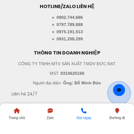
HOTLINE/ZALO LIÊN HỆ
🔹
0902.744.686
🔹
0797.789.888
🔹
0975.191.513
🔹
0931.208.299
THÔNG TIN DOANH NGHIỆP
CÔNG TY TNHH MTV SẢN XUẤT TMDV ĐỨC ĐẠT
MST:
0310625160
Người đại diện:
Ông: Đỗ Minh Đức
Liên hệ 24/7
45/12 Đường N9, Phường An Phú Đông, Thành phố Hồ
Chí Minh, Việt Nam
Trang chủ
Zalo
Gọi ngay
Đường đi
sales.ducdat@gmail.com