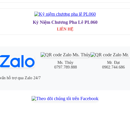
Kỷ Niệm Chương Pha Lê PL060
LIÊN HỆ
Ms. Thủy
Mr. Đạt
0797.789.888
0902.744.686
vấn hỗ trợ qua Zalo 24/7