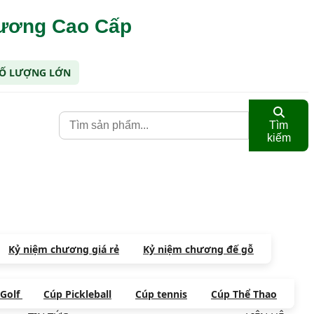
hương Cao Cấp
 SỐ LƯỢNG LỚN
Tìm
kiếm
Kỷ niệm chương giá rẻ
Kỷ niệm chương đế gỗ
 Golf
Cúp Pickleball
Cúp tennis
Cúp Thể Thao