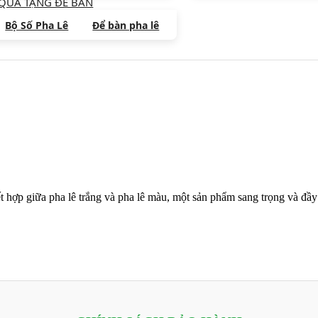
QUÀ TẶNG ĐỂ BÀN
Bộ Số Pha Lê
Để bàn pha lê
 hợp giữa pha lê trắng và pha lê màu, một sản phẩm sang trọng và đầy