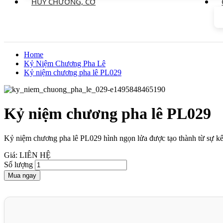
HUY CHƯƠNG, CỜ
Home
Kỷ Niệm Chương Pha Lê
Kỷ niệm chương pha lê PL029
Kỷ niệm chương pha lê PL029
Kỷ niệm chương pha lê PL029 hình ngọn lửa được tạo thành từ sự kết
Giá: LIÊN HỆ
Số lượng
Mua ngay