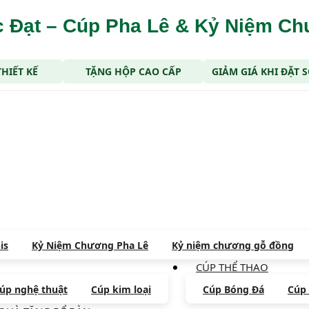
 Đạt – Cúp Pha Lê & Kỷ Niệm C
THIẾT KẾ
TẶNG HỘP CAO CẤP
GIẢM GIÁ KHI ĐẶT
is
Kỷ Niệm Chương Pha Lê
Kỷ niệm chương gỗ đồng
CÚP THỂ THAO
úp nghệ thuật
Cúp kim loại
Cúp Bóng Đá
Cúp