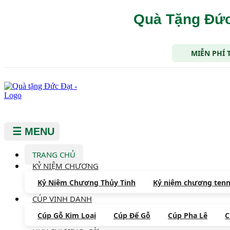
Quà Tặng Đức
MIỄN PHÍ 
☰ MENU
TRANG CHỦ
KỶ NIỆM CHƯƠNG
Kỷ Niệm Chương Thủy Tinh
Kỷ niệm chương tenn
CÚP VINH DANH
Cúp Gỗ Kim Loại
Cúp Đế Gỗ
Cúp Pha Lê
C