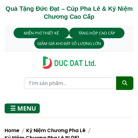
Quà Tặng Đức Đạt – Cúp Pha Lê & Kỷ Niệm
Chương Cao Cấp
MIỄN PHÍ THIẾT KẾ
TẶNG HỘP CAO CẤP
GIẢM GIÁ KHI ĐẶT SỐ LƯỢNG LỚN
☰ MENU
Home
Kỷ Niệm Chương Pha Lê
Kỷ Niệm Chương Pha Lê PL061