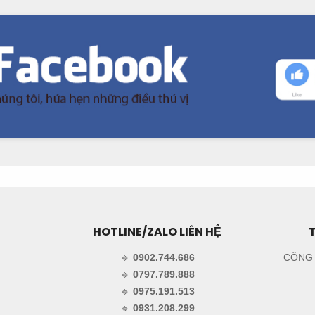
HOTLINE/ZALO LIÊN HỆ
🔹
0902.744.686
CÔNG 
🔹
0797.789.888
🔹
0975.191.513
🔹
0931.208.299