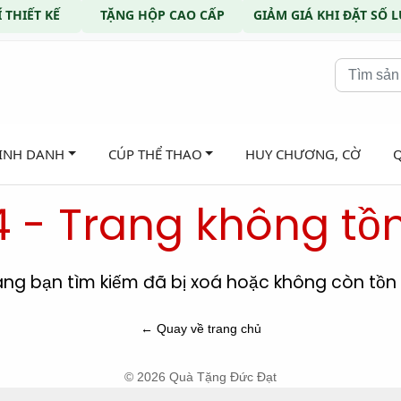
 THIẾT KẾ
TẶNG HỘP CAO CẤP
GIẢM GIÁ KHI ĐẶT SỐ
VINH DANH
CÚP THỂ THAO
HUY CHƯƠNG, CỜ
 - Trang không tồn
ang bạn tìm kiếm đã bị xoá hoặc không còn tồn t
← Quay về trang chủ
© 2026 Quà Tặng Đức Đạt