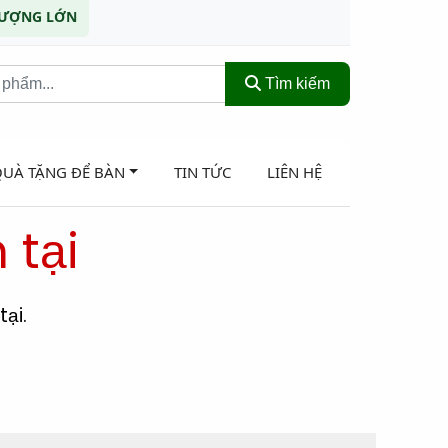
 LƯỢNG LỚN
Tìm kiếm
QUÀ TẶNG ĐỂ BÀN
TIN TỨC
LIÊN HỆ
 tại
ại.