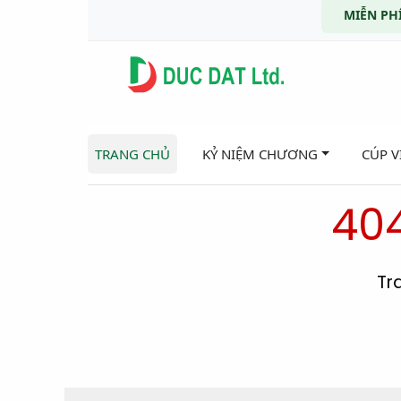
MIỄN PHÍ
TRANG CHỦ
KỶ NIỆM CHƯƠNG
CÚP 
404
Tr