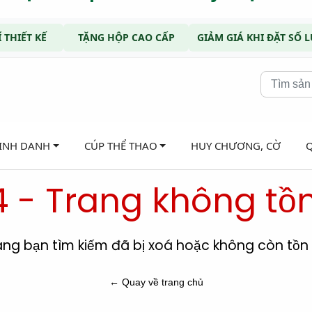
 THIẾT KẾ
TẶNG HỘP CAO CẤP
GIẢM GIÁ KHI ĐẶT SỐ
VINH DANH
CÚP THỂ THAO
HUY CHƯƠNG, CỜ
 - Trang không tồn
ang bạn tìm kiếm đã bị xoá hoặc không còn tồn t
← Quay về trang chủ