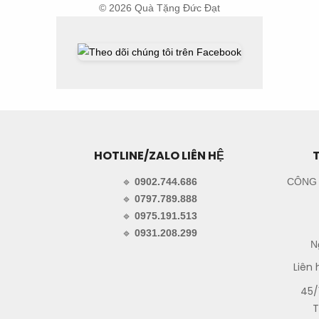
© 2026 Quà Tặng Đức Đạt
HOTLINE/ZALO LIÊN HỆ
🔹
0902.744.686
CÔNG 
🔹
0797.789.888
🔹
0975.191.513
🔹
0931.208.299
N
Liên 
45/
T