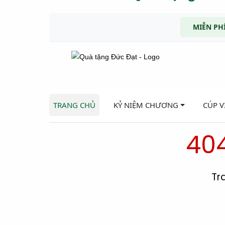
MIỄN PHÍ
TRANG CHỦ
KỶ NIỆM CHƯƠNG
CÚP 
404
Tr