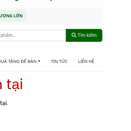
 LƯỢNG LỚN
Tìm kiếm
QUÀ TẶNG ĐỂ BÀN
TIN TỨC
LIÊN HỆ
 tại
ại.