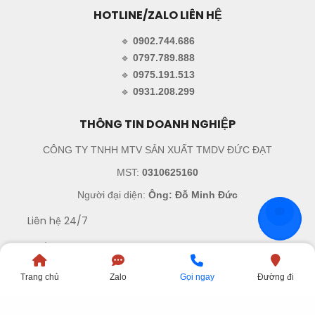
HOTLINE/ZALO LIÊN HỆ
🔹
0902.744.686
🔹
0797.789.888
🔹
0975.191.513
🔹
0931.208.299
THÔNG TIN DOANH NGHIỆP
CÔNG TY TNHH MTV SẢN XUẤT TMDV ĐỨC ĐẠT
MST:
0310625160
Người đại diện:
Ông: Đỗ Minh Đức
Liên hệ 24/7
45/12 Đường N9, Phường An Phú Đông, Thành phố Hồ
Chí Minh, Việt Nam
Trang chủ
Zalo
Gọi ngay
Đường đi
sales.ducdat@gmail.com