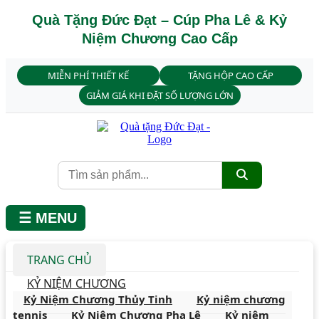
Quà Tặng Đức Đạt – Cúp Pha Lê & Kỷ
Niệm Chương Cao Cấp
MIỄN PHÍ THIẾT KẾ
TẶNG HỘP CAO CẤP
GIẢM GIÁ KHI ĐẶT SỐ LƯỢNG LỚN
☰ MENU
TRANG CHỦ
KỶ NIỆM CHƯƠNG
Kỷ Niệm Chương Thủy Tinh
Kỷ niệm chương
tennis
Kỷ Niệm Chương Pha Lê
Kỷ niệm