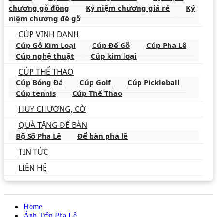
chương gỗ đồng
Kỷ niệm chương giá rẻ
Kỷ
niệm chương đế gỗ
CÚP VINH DANH
Cúp Gỗ Kim Loại
Cúp Đế Gỗ
Cúp Pha Lê
Cúp nghệ thuật
Cúp kim loại
CÚP THỂ THAO
Cúp Bóng Đá
Cúp Golf
Cúp Pickleball
Cúp tennis
Cúp Thể Thao
HUY CHƯƠNG, CỜ
QUÀ TẶNG ĐỂ BÀN
Bộ Số Pha Lê
Để bàn pha lê
TIN TỨC
LIÊN HỆ
Home
Ảnh Trên Pha Lê