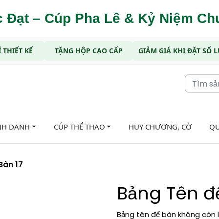
 Đạt – Cúp Pha Lê & Kỷ Niệm C
 THIẾT KẾ
TẶNG HỘP CAO CẤP
GIẢM GIÁ KHI ĐẶT SỐ
NH DANH
CÚP THỂ THAO
HUY CHƯƠNG, CỜ
QU
Bàn 17
Bảng Tên đ
Bảng tên để bàn không còn là