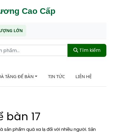
hương Cao Cấp
 LƯỢNG LỚN
Tìm kiếm
À TẶNG ĐỂ BÀN
TIN TỨC
LIÊN HỆ
ể bàn 17
 sản phẩm quá xa lạ đối với nhiều người. Sản