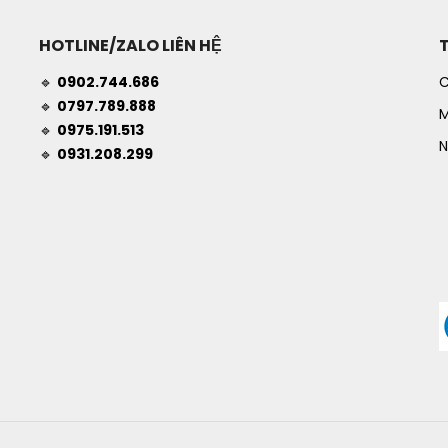
HOTLINE/ZALO LIÊN HỆ
🔹
0902.744.686
C
🔹
0797.789.888
M
🔹
0975.191.513
N
🔹
0931.208.299