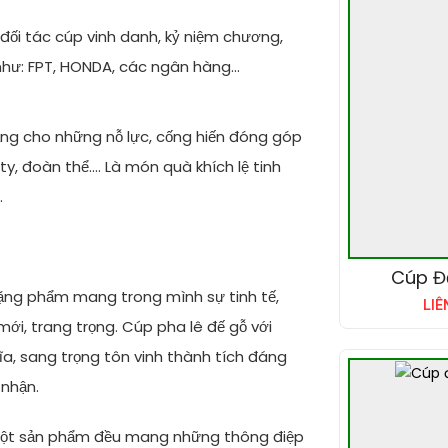
đối tác cúp vinh danh, kỷ niệm chương,
như: FPT, HONDA, các ngân hàng...
ng cho những nỗ lực, cống hiến đóng góp
, đoàn thể.... Là món quà khích lệ tinh
.
Cúp Đ
 tặng phẩm mang trong mình sự tinh tế,
LIÊ
ới, trang trọng. Cúp pha lê đế gỗ với
ĩa, sang trọng tôn vinh thành tích đáng
 nhận.
 một sản phẩm đều mang những thông điệp