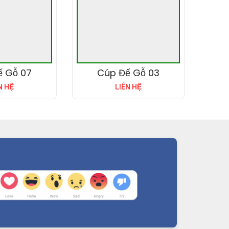
ế Gỗ 07
Cúp Đế Gỗ 03
N HỆ
LIÊN HỆ