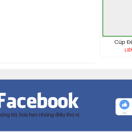
Cúp Đ
LIÊ