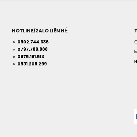
HOTLINE/ZALO LIÊN HỆ
🔹
0902.744.686
C
🔹
0797.789.888
M
🔹
0975.191.513
N
🔹
0931.208.299