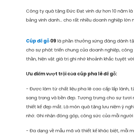
Công ty quà tặng Đức Đạt vinh dự hơn 10 năm là 
bảng vinh danh... cho rất nhiều doanh nghiệp lớn 
Cúp đế gỗ
09
là phần thưởng xứng đáng dành tặ
cho sự phát triển chung của doanh nghiệp, công ty
thần, hiện vật giá trị ghi nhớ khoảnh khắc tuyệt vời
Ưu điểm vượt trội của cúp pha lê đế gỗ:
- Được làm từ chất liệu pha lê cao cấp lấp lánh,
sang trọng và bền đẹp. Tượng trưng cho sự tươi m
thiết kế đẹp mắt. Là món quà tặng lưu niệm ý ngh
nhớ. Ghi nhận đóng góp, công sức của mỗi người
- Đa dạng về mẫu mã và thiết kế khác biệt, mỗi