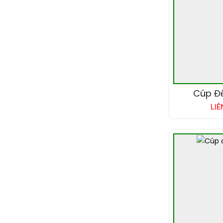
Cúp Đ
LIÊ