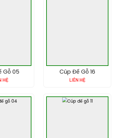
ế Gỗ 05
Cúp Đế Gỗ 16
N HỆ
LIÊN HỆ