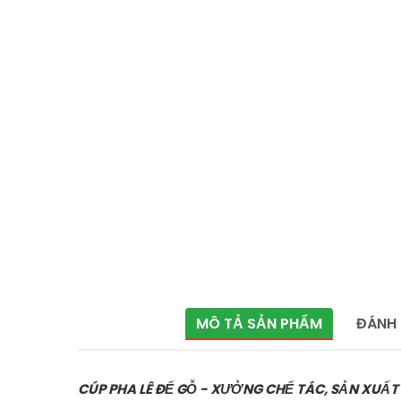
MÔ TẢ SẢN PHẨM
ĐÁNH 
CÚP PHA LÊ ĐẾ GỖ - XƯỞNG CHẾ TÁC, SẢN XUẤT