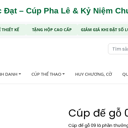
 Đạt – Cúp Pha Lê & Kỷ Niệm C
 THIẾT KẾ
TẶNG HỘP CAO CẤP
GIẢM GIÁ KHI ĐẶT SỐ
NH DANH
CÚP THỂ THAO
HUY CHƯƠNG, CỜ
QU
Cúp đế gỗ 
Cúp đế gỗ 09 là phần thưởn