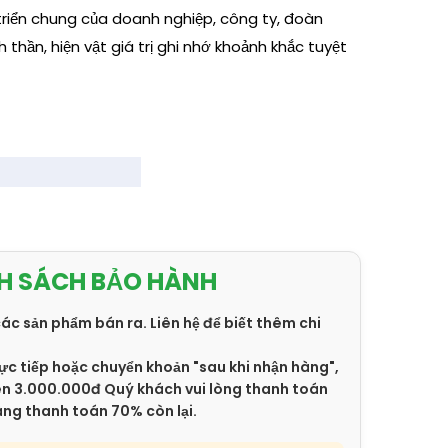
riển chung của doanh nghiệp, công ty, đoàn
nh thần, hiện vật giá trị ghi nhớ khoảnh khắc tuyệt
H SÁCH BẢO HÀNH
các sản phẩm bán ra. Liên hệ để biết thêm chi
ực tiếp hoặc chuyển khoản "sau khi nhận hàng",
trên 3.000.000đ Quý khách vui lòng thanh toán
àng thanh toán 70% còn lại.