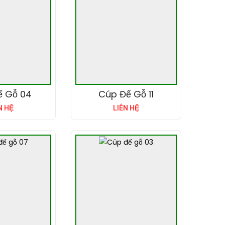
ế Gỗ 04
Cúp Đế Gỗ 11
N HỆ
LIÊN HỆ