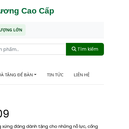
hương Cao Cấp
 LƯỢNG LỚN
Tìm kiếm
À TẶNG ĐỂ BÀN
TIN TỨC
LIÊN HỆ
09
g xứng đáng dành tặng cho những nỗ lực, cống