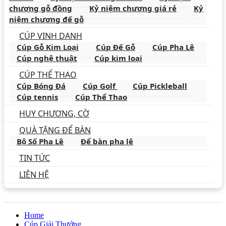
chương gỗ đồng
Kỷ niệm chương giá rẻ
Kỷ
niệm chương đế gỗ
CÚP VINH DANH
Cúp Gỗ Kim Loại
Cúp Đế Gỗ
Cúp Pha Lê
Cúp nghệ thuật
Cúp kim loại
CÚP THỂ THAO
Cúp Bóng Đá
Cúp Golf
Cúp Pickleball
Cúp tennis
Cúp Thể Thao
HUY CHƯƠNG, CỜ
QUÀ TẶNG ĐỂ BÀN
Bộ Số Pha Lê
Để bàn pha lê
TIN TỨC
LIÊN HỆ
Home
Cúp Giải Thưởng