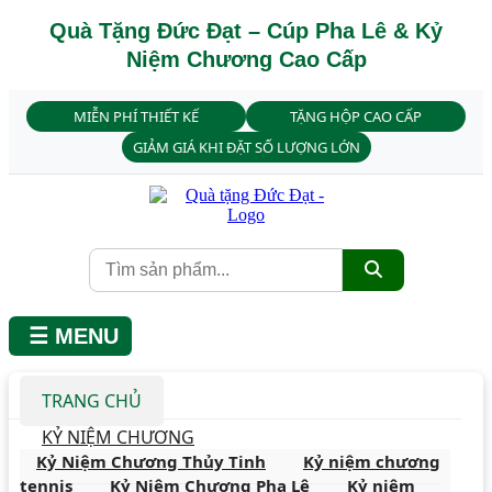
Quà Tặng Đức Đạt – Cúp Pha Lê & Kỷ
Niệm Chương Cao Cấp
MIỄN PHÍ THIẾT KẾ
TẶNG HỘP CAO CẤP
GIẢM GIÁ KHI ĐẶT SỐ LƯỢNG LỚN
☰ MENU
TRANG CHỦ
KỶ NIỆM CHƯƠNG
Kỷ Niệm Chương Thủy Tinh
Kỷ niệm chương
tennis
Kỷ Niệm Chương Pha Lê
Kỷ niệm