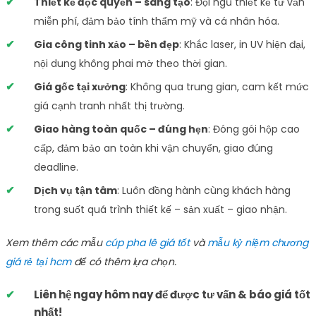
Thiết kế độc quyền – sáng tạo
: Đội ngũ thiết kế tư vấn
miễn phí, đảm bảo tính thẩm mỹ và cá nhân hóa.
Gia công tinh xảo – bền đẹp
: Khắc laser, in UV hiện đại,
nội dung không phai mờ theo thời gian.
Giá gốc tại xưởng
: Không qua trung gian, cam kết mức
giá cạnh tranh nhất thị trường.
Giao hàng toàn quốc – đúng hẹn
: Đóng gói hộp cao
cấp, đảm bảo an toàn khi vận chuyển, giao đúng
deadline.
Dịch vụ tận tâm
: Luôn đồng hành cùng khách hàng
trong suốt quá trình thiết kế – sản xuất – giao nhận.
Xem thêm các mẫu
cúp pha lê giá tốt
và
mẫu kỷ niệm chương
giá rẻ tại hcm
để có thêm lựa chọn.
Liên hệ ngay hôm nay để được tư vấn & báo giá tốt
nhất!