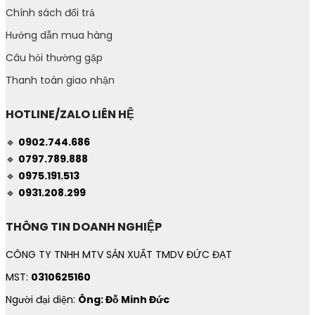
Chính sách đổi trả
Hướng dẫn mua hàng
Câu hỏi thường gặp
Thanh toán giao nhận
HOTLINE/ZALO LIÊN HỆ
🔹
0902.744.686
🔹
0797.789.888
🔹
0975.191.513
🔹
0931.208.299
THÔNG TIN DOANH NGHIỆP
CÔNG TY TNHH MTV SẢN XUẤT TMDV ĐỨC ĐẠT
MST:
0310625160
Người đại diện:
Ông: Đỗ Minh Đức