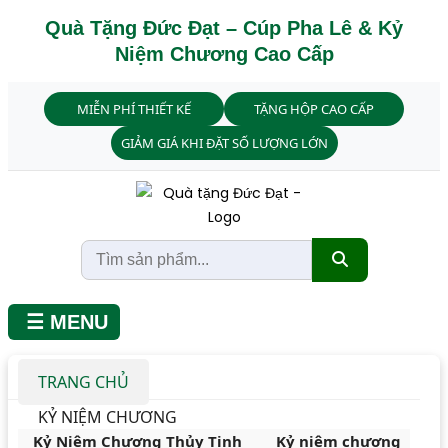
Quà Tặng Đức Đạt – Cúp Pha Lê & Kỷ
Niệm Chương Cao Cấp
MIỄN PHÍ THIẾT KẾ
TẶNG HỘP CAO CẤP
GIẢM GIÁ KHI ĐẶT SỐ LƯỢNG LỚN
☰ MENU
TRANG CHỦ
KỶ NIỆM CHƯƠNG
Kỷ Niệm Chương Thủy Tinh
Kỷ niệm chương