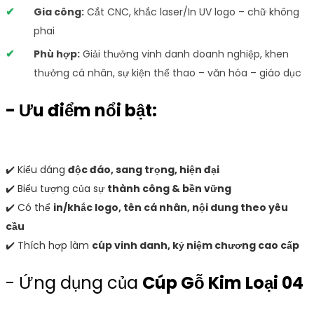
Gia công:
Cắt CNC, khắc laser/In UV logo – chữ không
phai
Phù hợp:
Giải thưởng vinh danh doanh nghiệp, khen
thưởng cá nhân, sự kiện thể thao – văn hóa – giáo dục
- Ưu điểm nổi bật:
✔️ Kiểu dáng
độc đáo, sang trọng, hiện đại
✔️ Biểu tượng của sự
thành công & bền vững
✔️ Có thể
in/khắc logo, tên cá nhân, nội dung theo yêu
cầu
✔️ Thích hợp làm
cúp vinh danh, kỷ niệm chương cao cấp
- Ứng dụng của
Cúp Gỗ Kim Loại 04