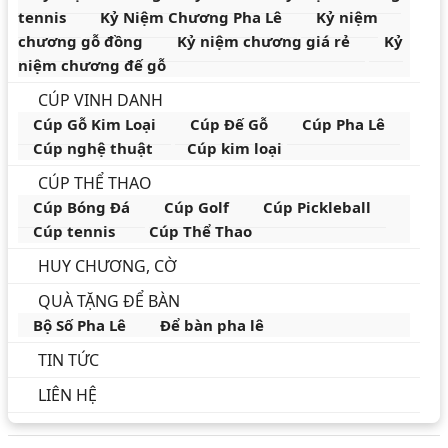
tennis
Kỷ Niệm Chương Pha Lê
Kỷ niệm
chương gỗ đồng
Kỷ niệm chương giá rẻ
Kỷ
niệm chương đế gỗ
CÚP VINH DANH
Cúp Gỗ Kim Loại
Cúp Đế Gỗ
Cúp Pha Lê
Cúp nghệ thuật
Cúp kim loại
CÚP THỂ THAO
Cúp Bóng Đá
Cúp Golf
Cúp Pickleball
Cúp tennis
Cúp Thể Thao
HUY CHƯƠNG, CỜ
QUÀ TẶNG ĐỂ BÀN
Bộ Số Pha Lê
Để bàn pha lê
TIN TỨC
LIÊN HỆ