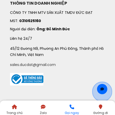
THÔNG TIN DOANH NGHIỆP
CÔNG TY TNHH MTV SẢN XUẤT TMDV ĐỨC ĐẠT
MST:
0310625160
Người đại diện:
Ông: Đỗ Minh Đức
Liên hệ 24/7
45/12 Đường N9, Phường An Phú Đông, Thành phố Hồ
Chí Minh, Việt Nam
sales.ducdat@gmail.com
©
2021
QUATANGDUCDAT
. All Rights Reserved.
Trang chủ
Zalo
Gọi ngay
Đường đi