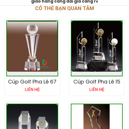
giao hàng càng dài giá càng rẻ
CÓ THỂ BẠN QUAN TÂM
Cúp Golf Pha Lê 67
Cúp Golf Pha Lê 15
LIÊN HỆ
LIÊN HỆ