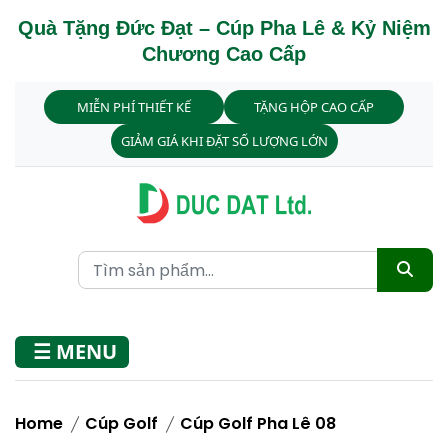
Quà Tặng Đức Đạt – Cúp Pha Lê & Kỷ Niệm
Chương Cao Cấp
MIỄN PHÍ THIẾT KẾ
TẶNG HỘP CAO CẤP
GIẢM GIÁ KHI ĐẶT SỐ LƯỢNG LỚN
☰ MENU
Home
Cúp Golf
Cúp Golf Pha Lê 08