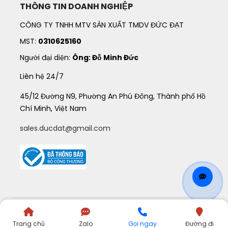
THÔNG TIN DOANH NGHIỆP
CÔNG TY TNHH MTV SẢN XUẤT TMDV ĐỨC ĐẠT
MST:
0310625160
Người đại diện:
Ông: Đỗ Minh Đức
Liên hệ 24/7
45/12 Đường N9, Phường An Phú Đông, Thành phố Hồ
Chí Minh, Việt Nam
sales.ducdat@gmail.com
©
2021
QUATANGDUCDAT
. All Rights Reserved.
Trang chủ
Zalo
Gọi ngay
Đường đi