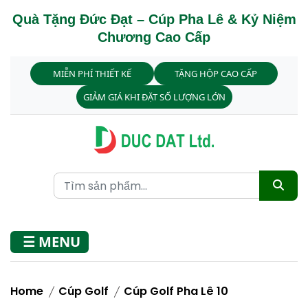
Quà Tặng Đức Đạt – Cúp Pha Lê & Kỷ Niệm
Chương Cao Cấp
MIỄN PHÍ THIẾT KẾ
TẶNG HỘP CAO CẤP
GIẢM GIÁ KHI ĐẶT SỐ LƯỢNG LỚN
☰ MENU
Home
Cúp Golf
Cúp Golf Pha Lê 10