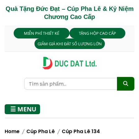
Quà Tặng Đức Đạt – Cúp Pha Lê & Kỷ Niệm
Chương Cao Cấp
MIỄN PHÍ THIẾT KẾ
TẶNG HỘP CAO CẤP
GIẢM GIÁ KHI ĐẶT SỐ LƯỢNG LỚN
☰ MENU
Home
Cúp Pha Lê
Cúp Pha Lê 134