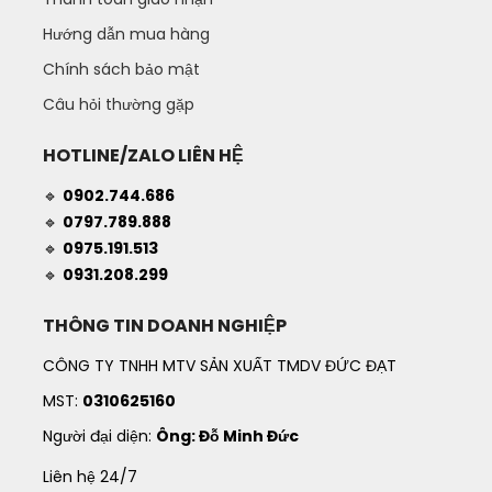
Hướng dẫn mua hàng
Chính sách bảo mật
Câu hỏi thường gặp
HOTLINE/ZALO LIÊN HỆ
🔹
0902.744.686
🔹
0797.789.888
🔹
0975.191.513
🔹
0931.208.299
THÔNG TIN DOANH NGHIỆP
CÔNG TY TNHH MTV SẢN XUẤT TMDV ĐỨC ĐẠT
MST:
0310625160
Người đại diện:
Ông: Đỗ Minh Đức
Liên hệ 24/7