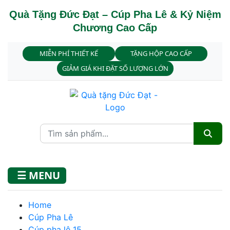
Quà Tặng Đức Đạt – Cúp Pha Lê & Kỷ Niệm
Chương Cao Cấp
MIỄN PHÍ THIẾT KẾ
TẶNG HỘP CAO CẤP
GIẢM GIÁ KHI ĐẶT SỐ LƯỢNG LỚN
☰ MENU
Home
Cúp Pha Lê
Cúp pha lê 15