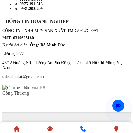
🔹
0975.191.513
🔹
0931.208.299
THÔNG TIN DOANH NGHIỆP
CÔNG TY TNHH MTV SẢN XUẤT TMDV ĐỨC ĐẠT
MST:
0310625160
Người đại diện:
Ông: Đỗ Minh Đức
Liên hệ 24/7
45/12 Đường N9, Phường An Phú Đông, Thành phố Hồ Chí Minh, Việt
Nam
sales.ducdat@gmail.com
©
2021
QUATANGDUCDAT
. All Rights Reserved.