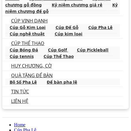
chương gỗ đồng
Kỷ niệm chương giá rẻ
Kỷ
niệm chương đế gỗ
CÚP VINH DANH
Cúp Gỗ Kim Loại
Cúp Đế Gỗ
Cúp Pha Lê
Cúp nghệ thuật
Cúp kim loại
CÚP THỂ THAO
Cúp Bóng Đá
Cúp Golf
Cúp Pickleball
Cúp tennis
Cúp Thể Thao
HUY CHƯƠNG, CỜ
QUÀ TẶNG ĐỂ BÀN
Bộ Số Pha Lê
Để bàn pha lê
TIN TỨC
LIÊN HỆ
Home
Cúp Pha Lê