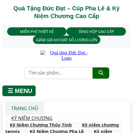
Quà Tặng Đức Đạt – Cúp Pha Lê & Kỷ
Niệm Chương Cao Cấp
MIỄN PHÍ THIẾT KẾ
TẶNG HỘP CAO CẤP
GIẢM GIÁ KHI ĐẶT SỐ LƯỢNG LỚN
☰ MENU
TRANG CHỦ
KỶ NIỆM CHƯƠNG
Kỷ Niệm Chương Thủy Tinh
Kỷ niệm chương
tennis
Kỷ Niệm Chương Pha Lê
Kỷ niệm