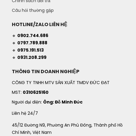
Chính sách đổi trả
Câu hỏi thường gặp
HOTLINE/ZALO LIÊN HỆ
🔹
0902.744.686
🔹
0797.789.888
🔹
0975.191.513
🔹
0931.208.299
THÔNG TIN DOANH NGHIỆP
CÔNG TY TNHH MTV SẢN XUẤT TMDV ĐỨC ĐẠT
MST:
0310625160
Người đại diện:
Ông: Đỗ Minh Đức
Liên hệ 24/7
45/12 Đường N9, Phường An Phú Đông, Thành phố Hồ
Chí Minh, Việt Nam