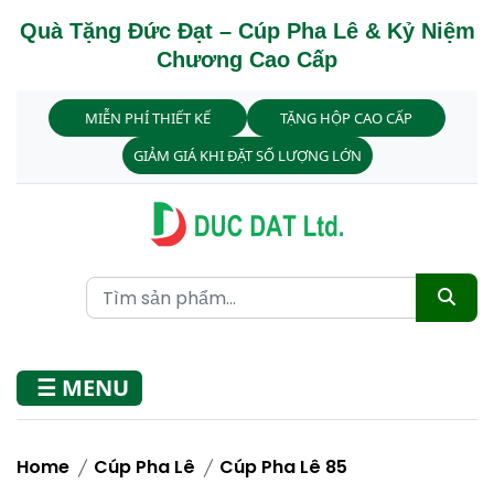
Quà Tặng Đức Đạt – Cúp Pha Lê & Kỷ Niệm
Chương Cao Cấp
MIỄN PHÍ THIẾT KẾ
TẶNG HỘP CAO CẤP
GIẢM GIÁ KHI ĐẶT SỐ LƯỢNG LỚN
☰ MENU
Home
Cúp Pha Lê
Cúp Pha Lê 85