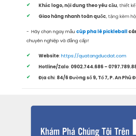
Khắc logo, nội dung theo yêu cầu
, thiết k
Giao hàng nhanh toàn quốc
, tặng kèm h
- Hãy chọn ngay mẫu
cúp pha lê pickleball
cá
chuyên nghiệp và đẳng cấp!
Website
:
https://quatangducdat.com
Hotline/Zalo
:
0902.744.686 – 0797.789.88
Địa chỉ
:
84/6 Đường số 9, Tổ 7, P. An Phú 