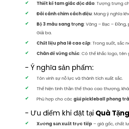
Thiết kế tam giác độc đáo
: Tượng trưng c
Đôi cánh chim cách điệu
: Mang ý nghĩa kh
Bộ 3 màu sang trọng
: Vàng – Bạc – Đồng,
Giải ba.
Chất liệu pha lê cao cấp
: Trong suốt, sắc n
Chân đế vững chắc
: Có thể khắc logo, tên
- Ý nghĩa sản phẩm:
Tôn vinh sự nỗ lực và thành tích xuất sắc.
Thể hiện tinh thần thể thao cao thượng, khá
Phù hợp cho các
giải pickleball phong tr
- Ưu điểm khi đặt tại
Quà Tặng
Xưởng sản xuất trực tiếp
– giá gốc, chất 