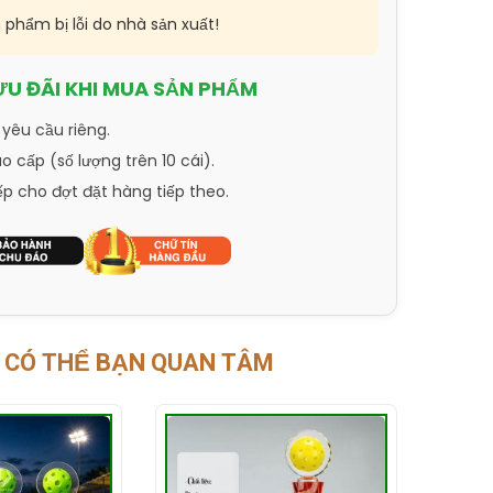
n phẩm bị lỗi do nhà sản xuất!
ƯU ĐÃI KHI MUA SẢN PHẨM
 yêu cầu riêng.
 cấp (số lượng trên 10 cái).
ếp cho đợt đặt hàng tiếp theo.
CÓ THỂ BẠN QUAN TÂM