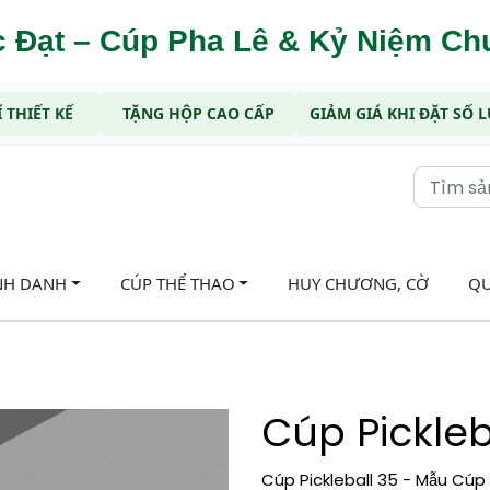
 Đạt – Cúp Pha Lê & Kỷ Niệm C
 THIẾT KẾ
TẶNG HỘP CAO CẤP
GIẢM GIÁ KHI ĐẶT SỐ
NH DANH
CÚP THỂ THAO
HUY CHƯƠNG, CỜ
QU
Cúp Pickleb
Cúp Pickleball 35 - Mẫu Cúp 