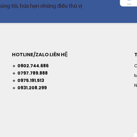
HOTLINE/ZALO LIÊN HỆ
🔹
0902.744.686
C
🔹
0797.789.888
M
🔹
0975.191.513
N
🔹
0931.208.299