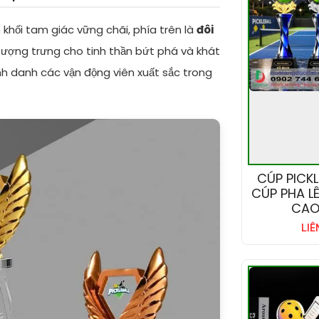
h khối tam giác vững chãi, phía trên là
đôi
 tượng trưng cho tinh thần bứt phá và khát
nh danh các vận động viên xuất sắc trong
CÚP PICKL
CÚP PHA LÊ
CAO
LIÊ