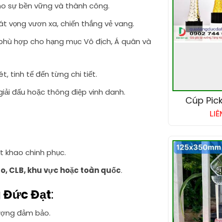
ho sự bền vững và thành công.
át vọng vươn xa, chiến thắng vẻ vang.
 phù hợp cho hạng mục Vô địch, Á quân và
ét, tinh tế đến từng chi tiết.
 giải đấu hoặc thông điệp vinh danh.
Cúp Pick
LIÊ
t khao chinh phục.
ào, CLB, khu vực hoặc toàn quốc
.
 Đức Đạt
:
lượng đảm bảo.