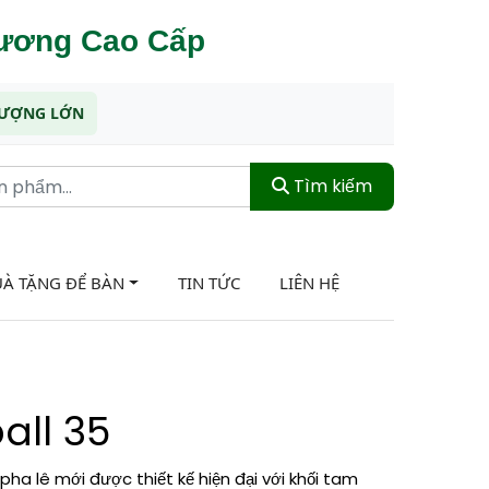
hương Cao Cấp
 LƯỢNG LỚN
Tìm kiếm
À TẶNG ĐỂ BÀN
TIN TỨC
LIÊN HỆ
all 35
pha lê mới được thiết kế hiện đại với khối tam