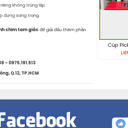
ế riêng không trùng lặp.
ộp đựng sang trọng.
nh chim tam giác
để giải đấu thêm phần
Cúp Pick
LIÊ
8 – 0975.191.513
Đông, Q.12, TP.HCM