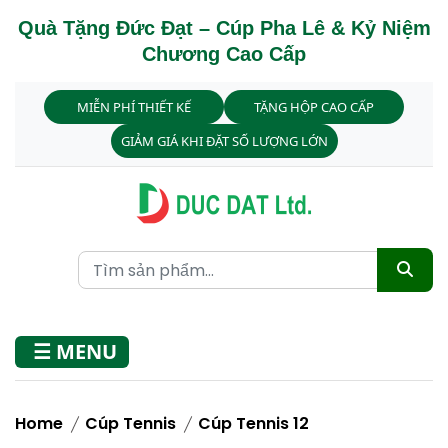
Quà Tặng Đức Đạt – Cúp Pha Lê & Kỷ Niệm
Chương Cao Cấp
MIỄN PHÍ THIẾT KẾ
TẶNG HỘP CAO CẤP
GIẢM GIÁ KHI ĐẶT SỐ LƯỢNG LỚN
☰ MENU
Home
Cúp Tennis
Cúp Tennis 12