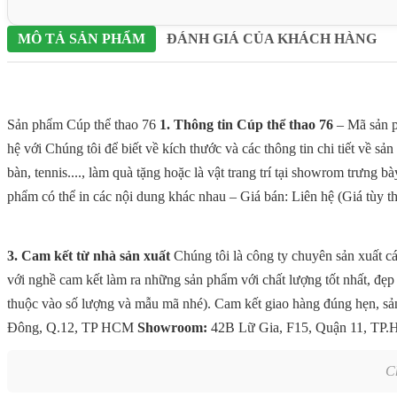
MÔ TẢ SẢN PHẨM
ĐÁNH GIÁ CỦA KHÁCH HÀNG
Sản phẩm Cúp thể thao 76
1. Thông tin Cúp thể thao 76
– Mã sản p
hệ với Chúng tôi để biết về kích thước và các thông tin chi tiết về 
bàn, tennis...., làm quà tặng hoặc là vật trang trí tại showrom trưn
phẩm có thể in các nội dung khác nhau – Giá bán: Liên hệ (Giá tùy th
3. Cam kết từ nhà sản xuất
Chúng tôi là công ty chuyên sản xuất các
với nghề cam kết làm ra những sản phẩm với chất lượng tốt nhất, đẹp
thuộc vào số lượng và mẫu mã nhé). Cam kết giao hàng đúng hẹn, 
Đông, Q.12, TP HCM
Showroom:
42B Lữ Gia, F15, Quận 11, T
C