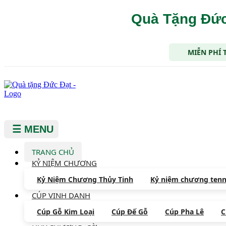
Quà Tặng Đức
MIỄN PHÍ 
☰ MENU
TRANG CHỦ
KỶ NIỆM CHƯƠNG
Kỷ Niệm Chương Thủy Tinh
Kỷ niệm chương tenn
CÚP VINH DANH
Cúp Gỗ Kim Loại
Cúp Đế Gỗ
Cúp Pha Lê
C