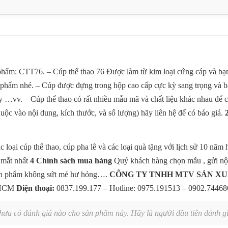
hẩm: CTT76. – Cúp thể thao 76 Được làm từ kim loại cứng cáp và bạn 
sản phẩm nhé. – Cúp được đựng trong hộp cao cấp cực kỳ sang trọng và b
g bày …vv. – Cúp thể thao có rất nhiều mẫu mã và chất liệu khác nhau 
uộc vào nội dung, kích thước, và số lượng) hãy liên hệ để có báo giá.
 loại cúp thể thao, cúp pha lê và các loại quà tặng với lịch sử 10 năm
 mắt nhất
4 Chính sách mua hàng
Quý khách hàng chọn mẫu , gửi nội 
sản phẩm không sứt mẻ hư hỏng….
CÔNG TY TNHH MTV SẢN X
P.HCM
Điện thoại:
0837.199.177 – Hotline: 0975.191513 – 0902.7446
hưa có đánh giá nào cho sản phẩm này. Hãy là người đầu tiên đánh gi