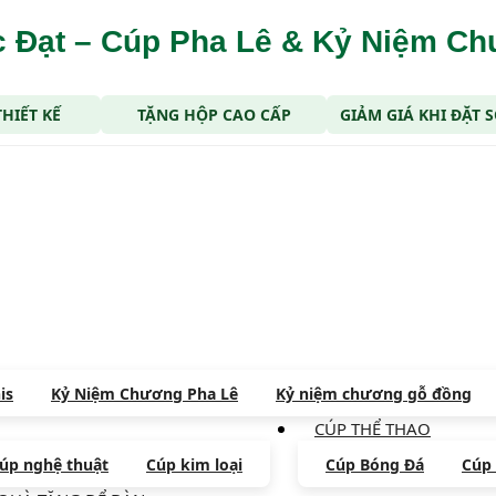
 Đạt – Cúp Pha Lê & Kỷ Niệm C
THIẾT KẾ
TẶNG HỘP CAO CẤP
GIẢM GIÁ KHI ĐẶT
is
Kỷ Niệm Chương Pha Lê
Kỷ niệm chương gỗ đồng
CÚP THỂ THAO
úp nghệ thuật
Cúp kim loại
Cúp Bóng Đá
Cúp