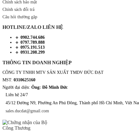
Chính sách bảo mật
Chính sách đổi trả
Câu hỏi thường gặp
HOTLINE/ZALO LIÊN HỆ
🔹
0902.744.686
🔹
0797.789.888
🔹
0975.191.513
🔹
0931.208.299
THÔNG TIN DOANH NGHIỆP
CÔNG TY TNHH MTV SẢN XUẤT TMDV ĐỨC ĐẠT
MST:
0310625160
Người đại diện:
Ông: Đỗ Minh Đức
Liên hệ 24/7
45/12 Đường N9, Phường An Phú Đông, Thành phố Hồ Chí Minh, Việt N
sales.ducdat@gmail.com