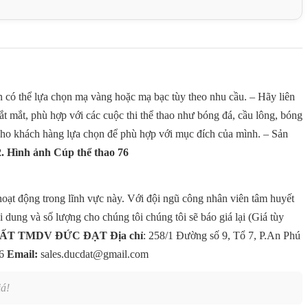
có thể lựa chọn mạ vàng hoặc mạ bạc tùy theo nhu cầu. – Hãy liên
ắt mắt, phù hợp với các cuộc thi thể thao như bóng đá, cầu lông, bóng
để cho khách hàng lựa chọn để phù hợp với mục đích của mình. – Sản
2. Hình ảnh Cúp thể thao 76
 hoạt động trong lĩnh vực này. Với đội ngũ công nhân viên tâm huyết
dung và số lượng cho chúng tôi chúng tôi sẽ báo giá lại (Giá tùy
UẤT TMDV ĐỨC ĐẠT
Địa chỉ
: 258/1 Đường số 9, Tổ 7, P.An Phú
86
Email:
sales.ducdat@gmail.com
á!