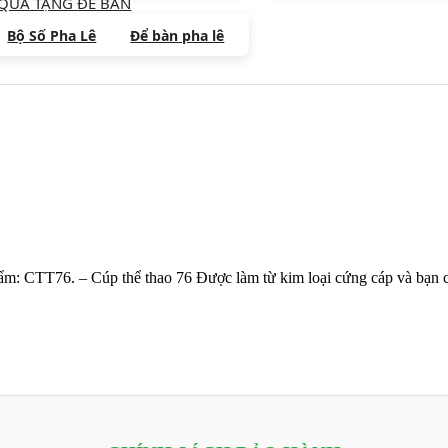
QUÀ TẶNG ĐỂ BÀN
Bộ Số Pha Lê
Để bàn pha lê
ẩm: CTT76. – Cúp thể thao 76 Được làm từ kim loại cứng cáp và bạn c