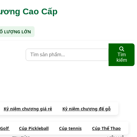
hương Cao Cấp
 SỐ LƯỢNG LỚN
Tìm
kiếm
Kỷ niệm chương giá rẻ
Kỷ niệm chương đế gỗ
 Golf
Cúp Pickleball
Cúp tennis
Cúp Thể Thao