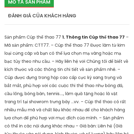
MÔ TẢ SẢN PHẨM
ĐÁNH GIÁ CỦA KHÁCH HÀNG
Sản phẩm Cúp thể thao 77
1. Thông tin Cúp thể thao 77
–
Mã sản phẩm: CTT77. – Cúp thể thao 77 Được làm từ kim
loại cứng cáp và bạn có thể lựa chọn mạ vàng hoặc mạ
bạc tùy theo nhu cầu. – Hãy liên hệ với Chúng tôi để biết về
kích thước và các thông tin chi tiết về sản phẩm nhé. –
Cúp được đựng trong hộp cao cấp cực kỳ sang trọng và
bắt mắt, phù hợp với các cuộc thi thể thao như bóng đá,
cầu lông, bóng bàn, tennis...., làm quà tặng hoặc là vật
trang trí tại showrom trưng bày …vv. – Cúp thể thao có rất
nhiều mẫu mã và chất liệu khác nhau để cho khách hàng
lựa chọn để phù hợp với mục đích của mình. – Sản phẩm
có thể in các nội dung khác nhau – Giá bán: Liên hệ (Giá
tùy thuộc vào nội dung, kích thước, và số lượng) hãy liên hệ