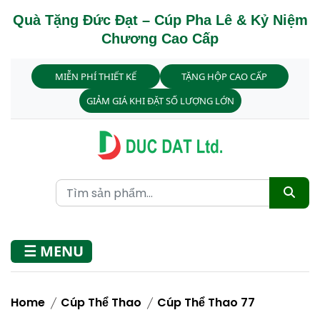
Quà Tặng Đức Đạt – Cúp Pha Lê & Kỷ Niệm
Chương Cao Cấp
MIỄN PHÍ THIẾT KẾ
TẶNG HỘP CAO CẤP
GIẢM GIÁ KHI ĐẶT SỐ LƯỢNG LỚN
☰ MENU
Home
Cúp Thể Thao
Cúp Thể Thao 77