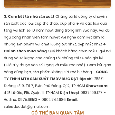
3. Cam kết từ nhà sản xuất
Chúng tôi là công ty chuyên
sản xuất các loại cúp thể thao, cúp pha lê và các loại quà
tặng với lịch sử 10 năm hoạt động trong lĩnh vực này. Với đội
ngũ công nhân viên tâm huyết với nghề cam kết làm ra
những sản phẩm với chất lượng tốt nhất, đẹp mắt nhất
4
Chính sách mua hàng
Quý khách hàng chọn mẫu , gửi nội
dung và số lượng cho chúng tôi chúng tôi sẽ báo giá lại
(Giá tùy thuộc vào số lượng và mẫu mã nhé). Cam kết giao
hàng đúng hẹn, sản phẩm không sứt mẻ hư hỏng….
CÔNG
TY TNHH MTV SẢN XUẤT TMDV ĐỨC ĐẠT
Địa chỉ
: 258/1
Đường số 9, Tổ 7, P.An Phú Đông, Q.12, TP HCM
Showroom
:
42B Lữ Gia, F15, Quận 11, TP.HCM
Điện thoại
: 0837.199.177 –
Hotline: 0975.191513 – 0902.744686
Email
:
sales.ducdat@gmail.com
CÓ THỂ BẠN QUAN TÂM