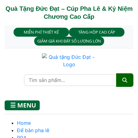
Quà Tặng Đức Đạt – Cúp Pha Lê & Kỷ Niệm
Chương Cao Cấp
MIỄN PHÍ THIẾT KẾ
TẶNG HỘP CAO CẤP
GIẢM GIÁ KHI ĐẶT SỐ LƯỢNG LỚN
☰ MENU
Home
Để bàn pha lê
P04