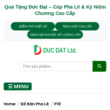
Quà Tặng Đức Đạt – Cúp Pha Lê & Kỷ Niệm
Chương Cao Cấp
MIỄN PHÍ THIẾT KẾ
TẶNG HỘP CAO CẤP
GIẢM GIÁ KHI ĐẶT SỐ LƯỢNG LỚN
☰ MENU
Home
Để Bàn Pha Lê
P19