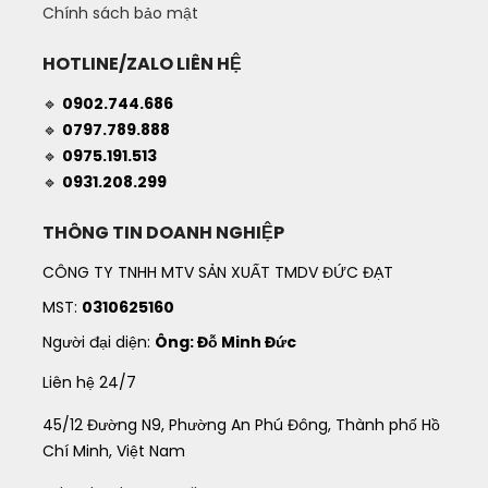
Chính sách bảo mật
HOTLINE/ZALO LIÊN HỆ
🔹
0902.744.686
🔹
0797.789.888
🔹
0975.191.513
🔹
0931.208.299
THÔNG TIN DOANH NGHIỆP
CÔNG TY TNHH MTV SẢN XUẤT TMDV ĐỨC ĐẠT
MST:
0310625160
Người đại diện:
Ông: Đỗ Minh Đức
Liên hệ 24/7
45/12 Đường N9, Phường An Phú Đông, Thành phố Hồ
Chí Minh, Việt Nam