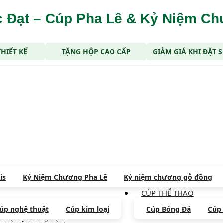
 Đạt – Cúp Pha Lê & Kỷ Niệm C
THIẾT KẾ
TẶNG HỘP CAO CẤP
GIẢM GIÁ KHI ĐẶT
is
Kỷ Niệm Chương Pha Lê
Kỷ niệm chương gỗ đồng
CÚP THỂ THAO
úp nghệ thuật
Cúp kim loại
Cúp Bóng Đá
Cúp