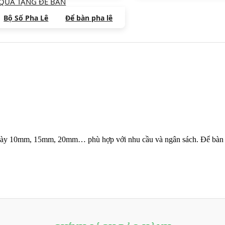
QUÀ TẶNG ĐỂ BÀN
Bộ Số Pha Lê
Để bàn pha lê
ê dày 10mm, 15mm, 20mm… phù hợp với nhu cầu và ngân sách. Để bàn 