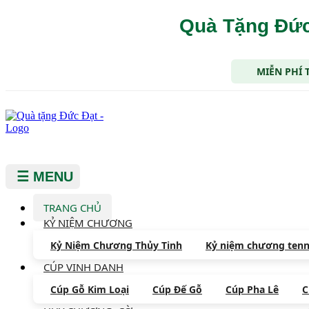
Quà Tặng Đức
MIỄN PHÍ 
☰ MENU
TRANG CHỦ
KỶ NIỆM CHƯƠNG
Kỷ Niệm Chương Thủy Tinh
Kỷ niệm chương tenn
CÚP VINH DANH
Cúp Gỗ Kim Loại
Cúp Đế Gỗ
Cúp Pha Lê
C