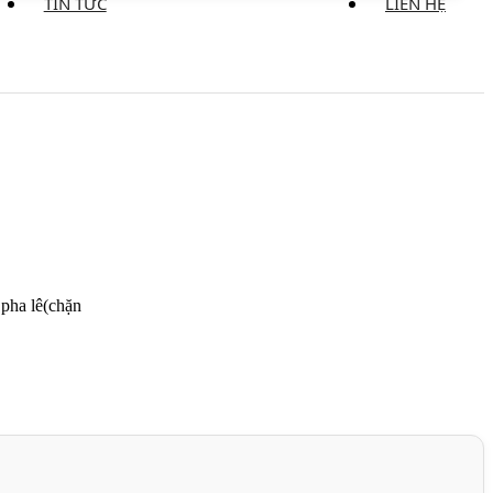
TIN TỨC
LIÊN HỆ
pha lê(chặn