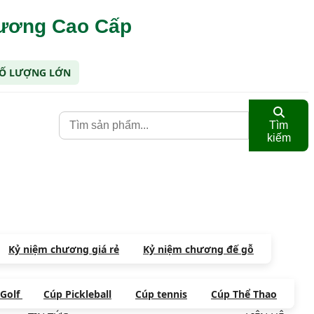
hương Cao Cấp
 SỐ LƯỢNG LỚN
Tìm
kiếm
Kỷ niệm chương giá rẻ
Kỷ niệm chương đế gỗ
 Golf
Cúp Pickleball
Cúp tennis
Cúp Thể Thao