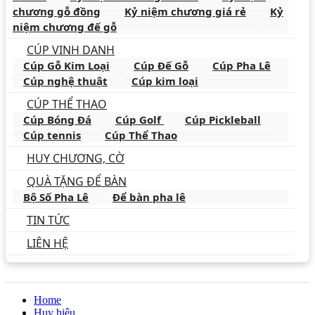
chương gỗ đồng
Kỷ niệm chương giá rẻ
Kỷ
niệm chương đế gỗ
CÚP VINH DANH
Cúp Gỗ Kim Loại
Cúp Đế Gỗ
Cúp Pha Lê
Cúp nghệ thuật
Cúp kim loại
CÚP THỂ THAO
Cúp Bóng Đá
Cúp Golf
Cúp Pickleball
Cúp tennis
Cúp Thể Thao
HUY CHƯƠNG, CỜ
QUÀ TẶNG ĐỂ BÀN
Bộ Số Pha Lê
Để bàn pha lê
TIN TỨC
LIÊN HỆ
Home
Huy hiệu