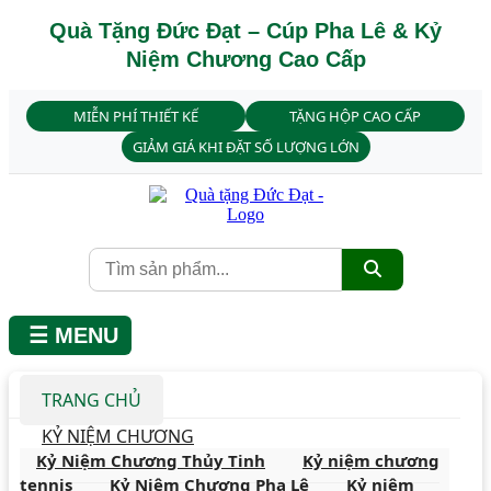
Quà Tặng Đức Đạt – Cúp Pha Lê & Kỷ
Niệm Chương Cao Cấp
MIỄN PHÍ THIẾT KẾ
TẶNG HỘP CAO CẤP
GIẢM GIÁ KHI ĐẶT SỐ LƯỢNG LỚN
☰ MENU
TRANG CHỦ
KỶ NIỆM CHƯƠNG
Kỷ Niệm Chương Thủy Tinh
Kỷ niệm chương
tennis
Kỷ Niệm Chương Pha Lê
Kỷ niệm