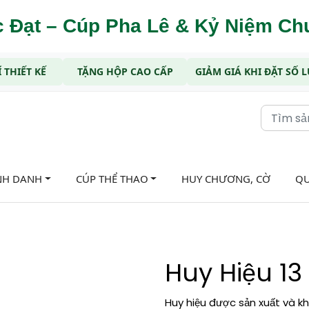
 Đạt – Cúp Pha Lê & Kỷ Niệm C
 THIẾT KẾ
TẶNG HỘP CAO CẤP
GIẢM GIÁ KHI ĐẶT SỐ
NH DANH
CÚP THỂ THAO
HUY CHƯƠNG, CỜ
QU
Huy Hiệu 13
Huy hiệu được sản xuất và k