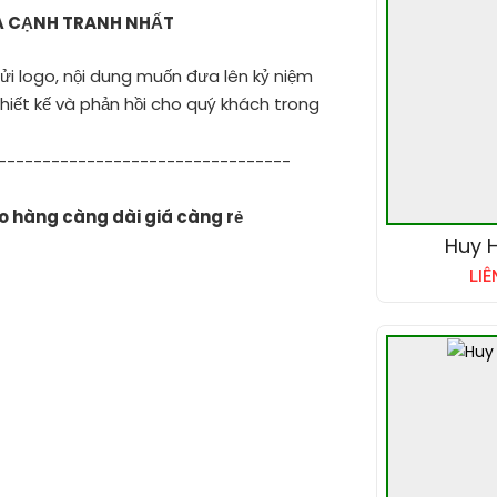
Á CẠNH TRANH NHẤT
 gửi logo, nội dung muốn đưa lên kỷ niệm
thiết kế và phản hồi cho quý khách trong
---------------------------------
ao hàng càng dài giá càng rẻ
Huy H
LIÊ