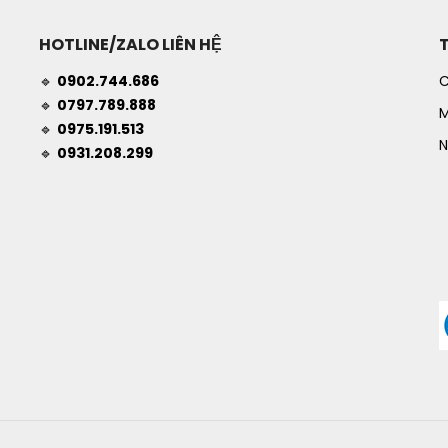
HOTLINE/ZALO LIÊN HỆ
🔹
0902.744.686
C
🔹
0797.789.888
M
🔹
0975.191.513
N
🔹
0931.208.299