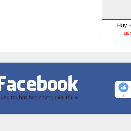
Huy H
LIÊ