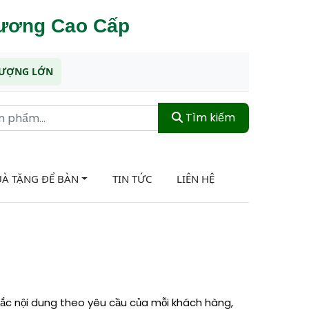
hương Cao Cấp
 LƯỢNG LỚN
Tìm kiếm
À TẶNG ĐỂ BÀN
TIN TỨC
LIÊN HỆ
hắc nội dung theo yêu cầu của mỗi khách hàng,