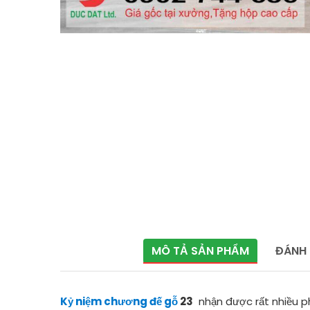
MÔ TẢ SẢN PHẨM
ĐÁNH 
Kỷ niệm chương đế gỗ
23
nhận được rất nhiều ph