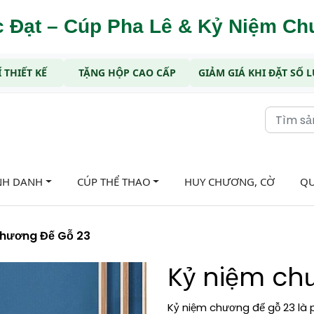
 Đạt – Cúp Pha Lê & Kỷ Niệm C
 THIẾT KẾ
TẶNG HỘP CAO CẤP
GIẢM GIÁ KHI ĐẶT SỐ
NH DANH
CÚP THỂ THAO
HUY CHƯƠNG, CỜ
QU
Chương Đế Gỗ 23
Kỷ niệm ch
Kỷ niệm chương đế gỗ 23 là