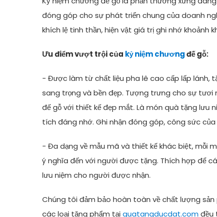
Kỷ niệm chương đế gỗ là phần thưởng xứng đáng 
đóng góp cho sự phát triển chung của doanh nghi
khích lệ tinh thần, hiện vật giá trị ghi nhớ khoảnh k
Ưu điểm vượt trội của
kỷ niệm chương
đế gỗ:
- Được làm từ chất liệu pha lê cao cấp lấp lánh,
sang trọng và bền đẹp. Tượng trưng cho sự tươi 
đế gỗ với thiết kế đẹp mắt. Là món quà tặng lưu 
tích đáng nhớ. Ghi nhận đóng góp, công sức của 
- Đa dạng về mẫu mã và thiết kế khác biệt, mỗi
ý nghĩa đến với người được tặng. Thích hợp để c
lưu niệm cho người được nhận.
Chúng tôi đảm bảo hoàn toàn về chất lượng sản p
các loại tặng phẩm tại
quatangducdat.com
đều 