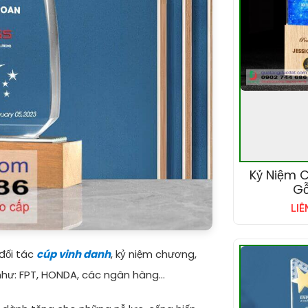
Kỷ Niệm 
Gỗ
LIÊ
đối tác
cúp vinh danh
, kỷ niệm chương,
như: FPT, HONDA, các ngân hàng...