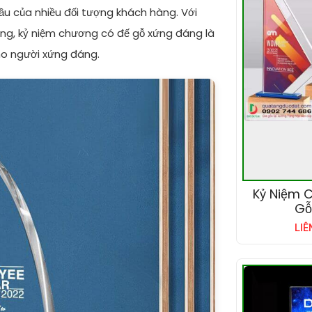
u của nhiều đối tượng khách hàng. Với
ọng, kỷ niệm chương có đế gỗ xứng đáng là
ho người xứng đáng.
Kỷ Niệm 
Gỗ
LIÊ