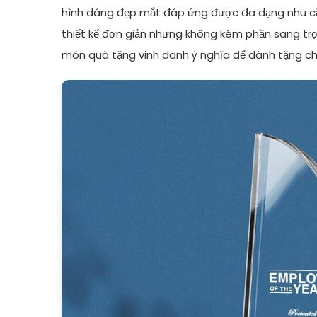
hình dáng đẹp mắt đáp ứng được đa dạng nhu cầ
thiết kế đơn giản nhưng không kém phần sang tr
món quà tặng vinh danh ý nghĩa để dành tặng c