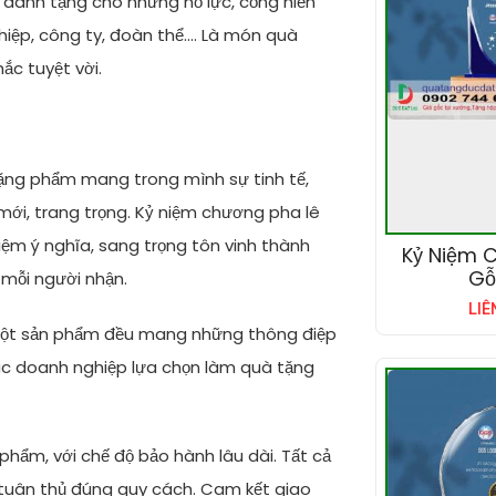
dành tặng cho những nỗ lực, cống hiến
ệp, công ty, đoàn thể.... Là món quà
hắc tuyệt vời.
 tặng phẩm mang trong mình sự tinh tế,
mới, trang trọng. Kỷ niệm chương pha lê
niệm ý nghĩa, sang trọng tôn vinh thành
Kỷ Niệm 
Gỗ
mỗi người nhận.
LIÊ
 một sản phẩm đều mang những thông điệp
ác doanh nghiệp lựa chọn làm quà tặng
hẩm, với chế độ bảo hành lâu dài. Tất cả
tuân thủ đúng quy cách. Cam kết giao