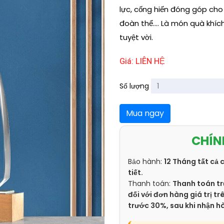
lực, cống hiến đóng góp cho
đoàn thể.... Là món quà khích 
tuyệt vời.
Giá: LIÊN HỆ
Số lượng
Mua ngay
CHÍN
Bảo hành:
12 Tháng tất cả 
tiết.
Thanh toán:
Thanh toán tr
đối với đơn hàng giá trị 
trước 30%, sau khi nhận h