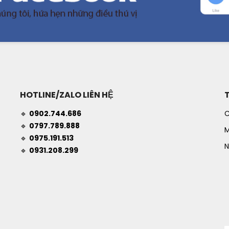
HOTLINE/ZALO LIÊN HỆ
🔹
0902.744.686
C
🔹
0797.789.888
M
🔹
0975.191.513
N
🔹
0931.208.299