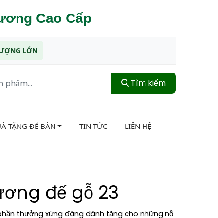
hương Cao Cấp
 LƯỢNG LỚN
Tìm kiếm
À TẶNG ĐỂ BÀN
TIN TỨC
LIÊN HỆ
ương đế gỗ 23
 phần thưởng xứng đáng dành tặng cho những nỗ