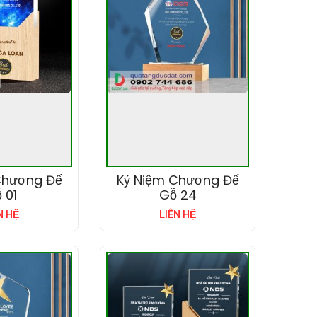
Chương Đế
Kỷ Niệm Chương Đế
 01
Gỗ 24
N HỆ
LIÊN HỆ