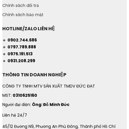
Chính sách đổi trả
Chính sách bảo mật
HOTLINE/ZALO LIÊN HỆ
🔹
0902.744.686
🔹
0797.789.888
🔹
0975.191.513
🔹
0931.208.299
THÔNG TIN DOANH NGHIỆP
CÔNG TY TNHH MTV SẢN XUẤT TMDV ĐỨC ĐẠT
MST:
0310625160
Người đại diện:
Ông: Đỗ Minh Đức
Liên hệ 24/7
45/12 Đường N9, Phường An Phú Đông, Thành phố Hồ Chí