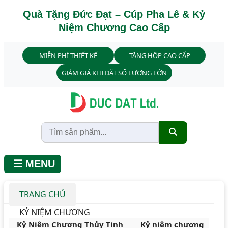
Quà Tặng Đức Đạt – Cúp Pha Lê & Kỷ
Niệm Chương Cao Cấp
MIỄN PHÍ THIẾT KẾ
TẶNG HỘP CAO CẤP
GIẢM GIÁ KHI ĐẶT SỐ LƯỢNG LỚN
☰ MENU
TRANG CHỦ
KỶ NIỆM CHƯƠNG
Kỷ Niệm Chương Thủy Tinh
Kỷ niệm chương