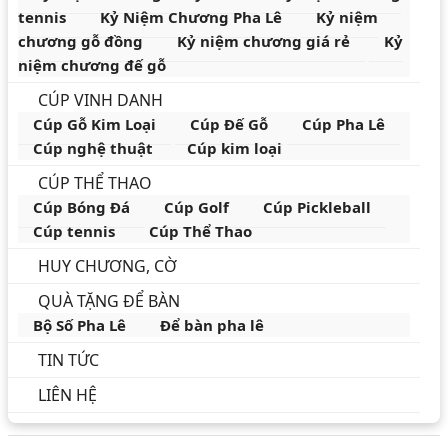
tennis
Kỷ Niệm Chương Pha Lê
Kỷ niệm
chương gỗ đồng
Kỷ niệm chương giá rẻ
Kỷ
niệm chương đế gỗ
CÚP VINH DANH
Cúp Gỗ Kim Loại
Cúp Đế Gỗ
Cúp Pha Lê
Cúp nghệ thuật
Cúp kim loại
CÚP THỂ THAO
Cúp Bóng Đá
Cúp Golf
Cúp Pickleball
Cúp tennis
Cúp Thể Thao
HUY CHƯƠNG, CỜ
QUÀ TẶNG ĐỂ BÀN
Bộ Số Pha Lê
Để bàn pha lê
TIN TỨC
LIÊN HỆ