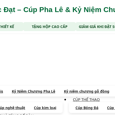
 Đạt – Cúp Pha Lê & Kỷ Niệm C
THIẾT KẾ
TẶNG HỘP CAO CẤP
GIẢM GIÁ KHI ĐẶT
is
Kỷ Niệm Chương Pha Lê
Kỷ niệm chương gỗ đồng
CÚP THỂ THAO
úp nghệ thuật
Cúp kim loại
Cúp Bóng Đá
Cúp