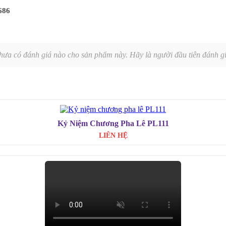
686
hưa có đánh giá nào cho sản phẩm này. Hãy là người đầu tiên đánh gi
Kỷ Niệm Chương Pha Lê PL111
LIÊN HỆ