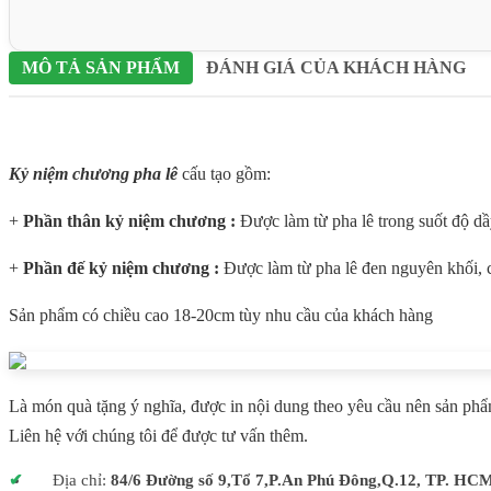
MÔ TẢ SẢN PHẨM
ĐÁNH GIÁ CỦA KHÁCH HÀNG
Kỷ niệm chương pha lê
cấu tạo gồm:
+
Phần thân kỷ niệm chương :
Được làm từ pha lê trong suốt độ d
+
Phần đế kỷ niệm chương :
Được làm từ pha lê đen nguyên khối, c
Sản phẩm có chiều cao 18-20cm tùy nhu cầu của khách hàng
Là món quà tặng ý nghĩa, được in nội dung theo yêu cầu nên sản phẩ
Liên hệ với chúng tôi để được tư vấn thêm.
Địa chỉ:
84/6 Đường số 9,Tổ 7,P.An Phú Đông,Q.12, TP. HC