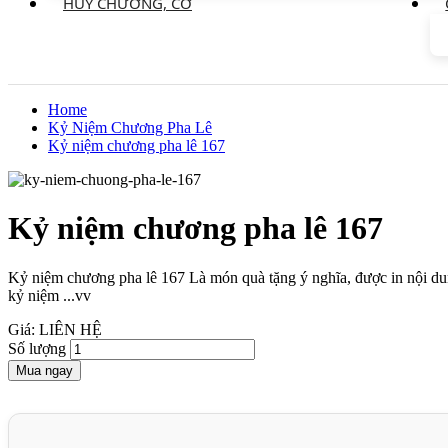
HUY CHƯƠNG, CỜ
Home
Kỷ Niệm Chương Pha Lê
Kỷ niệm chương pha lê 167
Kỷ niệm chương pha lê 167
Kỷ niệm chương pha lê 167 Là món quà tặng ý nghĩa, được in nội du
kỷ niệm ...vv
Giá: LIÊN HỆ
Số lượng
Mua ngay