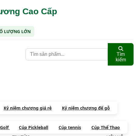
hương Cao Cấp
 SỐ LƯỢNG LỚN
Tìm
kiếm
Kỷ niệm chương giá rẻ
Kỷ niệm chương đế gỗ
 Golf
Cúp Pickleball
Cúp tennis
Cúp Thể Thao