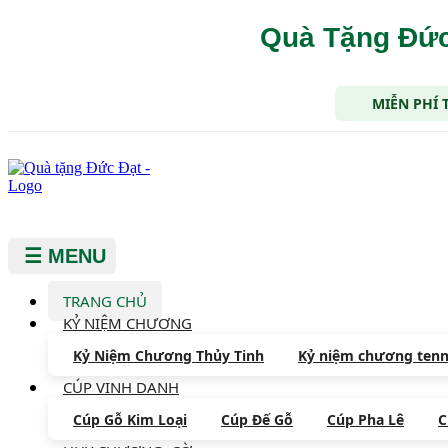
Quà Tặng Đức
MIỄN PHÍ 
☰ MENU
TRANG CHỦ
KỶ NIỆM CHƯƠNG
Kỷ Niệm Chương Thủy Tinh
Kỷ niệm chương tenn
CÚP VINH DANH
Cúp Gỗ Kim Loại
Cúp Đế Gỗ
Cúp Pha Lê
C