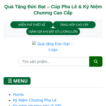
Quà Tặng Đức Đạt – Cúp Pha Lê & Kỷ Niệm
Chương Cao Cấp
MIỄN PHÍ THIẾT KẾ
TẶNG HỘP CAO CẤP
GIẢM GIÁ KHI ĐẶT SỐ LƯỢNG LỚN
☰ MENU
Home
Kỷ Niệm Chương Pha Lê
Kỷ niệm chương pha lê 190