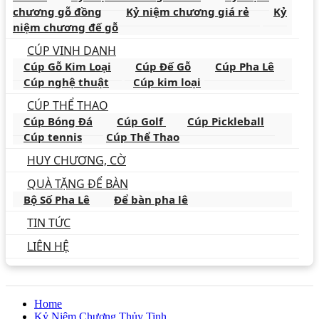
chương gỗ đồng
Kỷ niệm chương giá rẻ
Kỷ
niệm chương đế gỗ
CÚP VINH DANH
Cúp Gỗ Kim Loại
Cúp Đế Gỗ
Cúp Pha Lê
Cúp nghệ thuật
Cúp kim loại
CÚP THỂ THAO
Cúp Bóng Đá
Cúp Golf
Cúp Pickleball
Cúp tennis
Cúp Thể Thao
HUY CHƯƠNG, CỜ
QUÀ TẶNG ĐỂ BÀN
Bộ Số Pha Lê
Để bàn pha lê
TIN TỨC
LIÊN HỆ
Home
Kỷ Niệm Chương Thủy Tinh