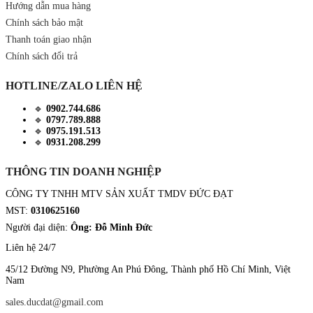
Hướng dẫn mua hàng
Chính sách bảo mật
Thanh toán giao nhận
Chính sách đổi trả
HOTLINE/ZALO LIÊN HỆ
🔹
0902.744.686
🔹
0797.789.888
🔹
0975.191.513
🔹
0931.208.299
THÔNG TIN DOANH NGHIỆP
CÔNG TY TNHH MTV SẢN XUẤT TMDV ĐỨC ĐẠT
MST:
0310625160
Người đại diện:
Ông: Đỗ Minh Đức
Liên hệ 24/7
45/12 Đường N9, Phường An Phú Đông, Thành phố Hồ Chí Minh, Việt
Nam
sales.ducdat@gmail.com