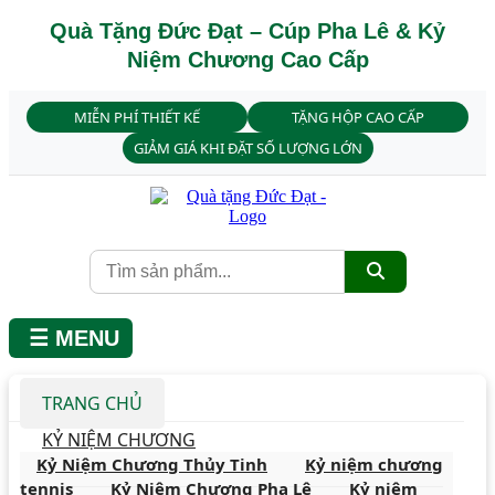
Quà Tặng Đức Đạt – Cúp Pha Lê & Kỷ
Niệm Chương Cao Cấp
MIỄN PHÍ THIẾT KẾ
TẶNG HỘP CAO CẤP
GIẢM GIÁ KHI ĐẶT SỐ LƯỢNG LỚN
☰ MENU
TRANG CHỦ
KỶ NIỆM CHƯƠNG
Kỷ Niệm Chương Thủy Tinh
Kỷ niệm chương
tennis
Kỷ Niệm Chương Pha Lê
Kỷ niệm