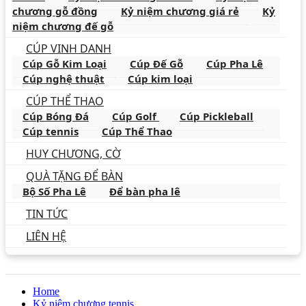
chương gỗ đồng
Kỷ niệm chương giá rẻ
Kỷ
niệm chương đế gỗ
CÚP VINH DANH
Cúp Gỗ Kim Loại
Cúp Đế Gỗ
Cúp Pha Lê
Cúp nghệ thuật
Cúp kim loại
CÚP THỂ THAO
Cúp Bóng Đá
Cúp Golf
Cúp Pickleball
Cúp tennis
Cúp Thể Thao
HUY CHƯƠNG, CỜ
QUÀ TẶNG ĐỂ BÀN
Bộ Số Pha Lê
Để bàn pha lê
TIN TỨC
LIÊN HỆ
Home
Kỷ niệm chương tennis