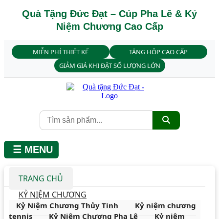
Quà Tặng Đức Đạt – Cúp Pha Lê & Kỷ
Niệm Chương Cao Cấp
MIỄN PHÍ THIẾT KẾ
TẶNG HỘP CAO CẤP
GIẢM GIÁ KHI ĐẶT SỐ LƯỢNG LỚN
☰ MENU
TRANG CHỦ
KỶ NIỆM CHƯƠNG
Kỷ Niệm Chương Thủy Tinh
Kỷ niệm chương
tennis
Kỷ Niệm Chương Pha Lê
Kỷ niệm