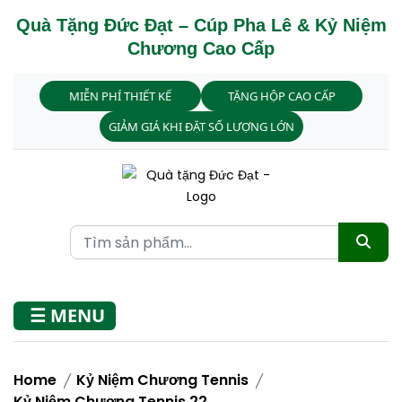
Quà Tặng Đức Đạt – Cúp Pha Lê & Kỷ Niệm
Chương Cao Cấp
MIỄN PHÍ THIẾT KẾ
TẶNG HỘP CAO CẤP
GIẢM GIÁ KHI ĐẶT SỐ LƯỢNG LỚN
☰ MENU
Home
Kỷ Niệm Chương Tennis
Kỷ Niệm Chương Tennis 22