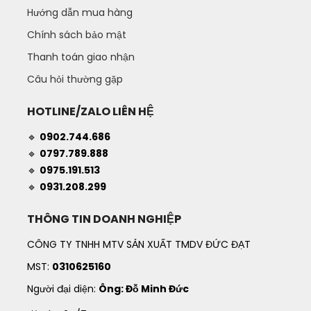
Hướng dẫn mua hàng
Chính sách bảo mật
Thanh toán giao nhận
Câu hỏi thường gặp
HOTLINE/ZALO LIÊN HỆ
🔹
0902.744.686
🔹
0797.789.888
🔹
0975.191.513
🔹
0931.208.299
THÔNG TIN DOANH NGHIỆP
CÔNG TY TNHH MTV SẢN XUẤT TMDV ĐỨC ĐẠT
MST:
0310625160
Người đại diện:
Ông: Đỗ Minh Đức