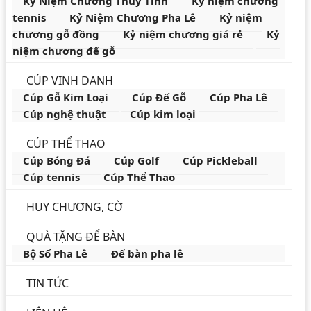
Kỷ Niệm Chương Thủy Tinh
Kỷ niệm chương
tennis
Kỷ Niệm Chương Pha Lê
Kỷ niệm
chương gỗ đồng
Kỷ niệm chương giá rẻ
Kỷ
niệm chương đế gỗ
CÚP VINH DANH
Cúp Gỗ Kim Loại
Cúp Đế Gỗ
Cúp Pha Lê
Cúp nghệ thuật
Cúp kim loại
CÚP THỂ THAO
Cúp Bóng Đá
Cúp Golf
Cúp Pickleball
Cúp tennis
Cúp Thể Thao
HUY CHƯƠNG, CỜ
QUÀ TẶNG ĐỂ BÀN
Bộ Số Pha Lê
Để bàn pha lê
TIN TỨC