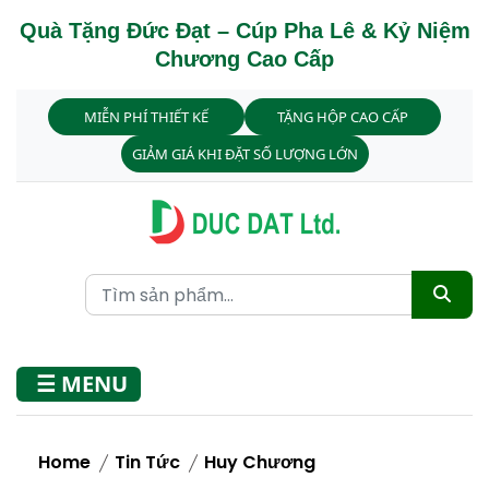
Quà Tặng Đức Đạt – Cúp Pha Lê & Kỷ Niệm
Chương Cao Cấp
MIỄN PHÍ THIẾT KẾ
TẶNG HỘP CAO CẤP
GIẢM GIÁ KHI ĐẶT SỐ LƯỢNG LỚN
☰ MENU
Home
Tin Tức
Huy Chương