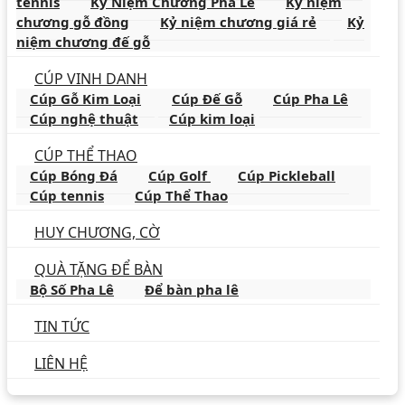
tennis
Kỷ Niệm Chương Pha Lê
Kỷ niệm
chương gỗ đồng
Kỷ niệm chương giá rẻ
Kỷ
niệm chương đế gỗ
CÚP VINH DANH
Cúp Gỗ Kim Loại
Cúp Đế Gỗ
Cúp Pha Lê
Cúp nghệ thuật
Cúp kim loại
CÚP THỂ THAO
Cúp Bóng Đá
Cúp Golf
Cúp Pickleball
Cúp tennis
Cúp Thể Thao
HUY CHƯƠNG, CỜ
QUÀ TẶNG ĐỂ BÀN
Bộ Số Pha Lê
Để bàn pha lê
TIN TỨC
LIÊN HỆ