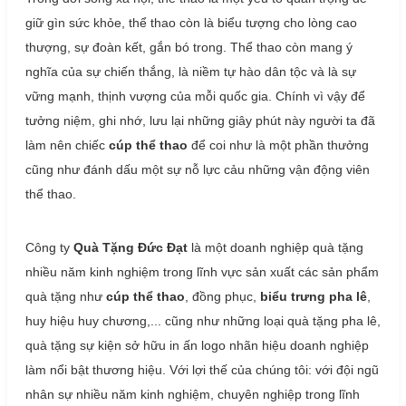
giữ gìn sức khỏe, thể thao còn là biểu tượng cho lòng cao
thượng, sự đoàn kết, gắn bó trong. Thể thao còn mang ý
nghĩa của sự chiến thắng, là niềm tự hào dân tộc và là sự
vững mạnh, thịnh vượng của mỗi quốc gia. Chính vì vậy để
tưởng niệm, ghi nhớ, lưu lại những giây phút này người ta đã
làm nên chiếc
cúp thể thao
để coi như là một phần thưởng
cũng như đánh dấu một sự nỗ lực cảu những vận động viên
thể thao.
Công ty
Quà Tặng Đức Đạt
là một doanh nghiệp quà tặng
nhiều năm kinh nghiệm trong lĩnh vực sản xuất các sản phẩm
quà tặng như
cúp thể thao
, đồng phục,
biểu trưng pha lê
,
huy hiệu huy chương,... cũng như những loại quà tặng pha lê,
quà tặng sự kiện sở hữu in ấn logo nhãn hiệu doanh nghiệp
làm nổi bật thương hiệu. Với lợi thế của chúng tôi: với đội ngũ
nhân sự nhiều năm kinh nghiệm, chuyên nghiệp trong lĩnh