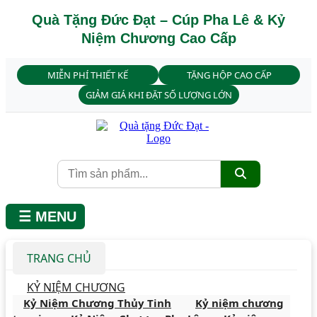
Quà Tặng Đức Đạt – Cúp Pha Lê & Kỷ
Niệm Chương Cao Cấp
MIỄN PHÍ THIẾT KẾ
TẶNG HỘP CAO CẤP
GIẢM GIÁ KHI ĐẶT SỐ LƯỢNG LỚN
☰ MENU
TRANG CHỦ
KỶ NIỆM CHƯƠNG
Kỷ Niệm Chương Thủy Tinh
Kỷ niệm chương