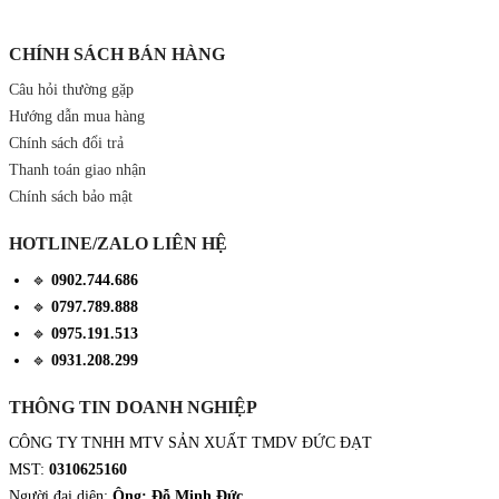
CHÍNH SÁCH BÁN HÀNG
Câu hỏi thường gặp
Hướng dẫn mua hàng
Chính sách đổi trả
Thanh toán giao nhận
Chính sách bảo mật
HOTLINE/ZALO LIÊN HỆ
🔹
0902.744.686
🔹
0797.789.888
🔹
0975.191.513
🔹
0931.208.299
THÔNG TIN DOANH NGHIỆP
CÔNG TY TNHH MTV SẢN XUẤT TMDV ĐỨC ĐẠT
MST:
0310625160
Người đại diện:
Ông: Đỗ Minh Đức