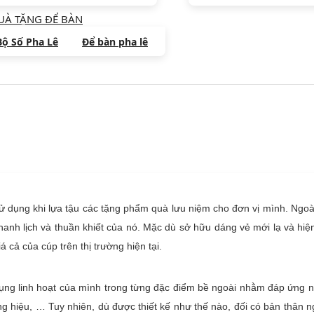
UÀ TẶNG ĐỂ BÀN
Bộ Số Pha Lê
Để bàn pha lê
 sử dụng khi lựa tậu các tặng phẩm quà lưu niệm cho đơn vị mình. Ngo
thanh lịch và thuần khiết của nó. Mặc dù sở hữu dáng vẻ mới lạ và hiệ
 cả của cúp trên thị trường hiện tại.
ụng linh hoạt của mình trong từng đặc điểm bề ngoài nhằm đáp ứng 
g hiệu, … Tuy nhiên, dù được thiết kế như thế nào, đối có bản thân n