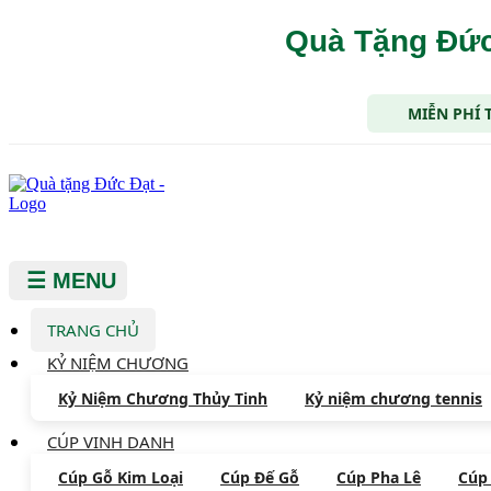
Quà Tặng Đức
MIỄN PHÍ 
☰ MENU
TRANG CHỦ
KỶ NIỆM CHƯƠNG
Kỷ Niệm Chương Thủy Tinh
Kỷ niệm chương tennis
CÚP VINH DANH
Cúp Gỗ Kim Loại
Cúp Đế Gỗ
Cúp Pha Lê
Cúp