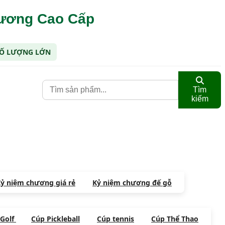
hương Cao Cấp
 SỐ LƯỢNG LỚN
Tìm
kiếm
ỷ niệm chương giá rẻ
Kỷ niệm chương đế gỗ
 Golf
Cúp Pickleball
Cúp tennis
Cúp Thể Thao