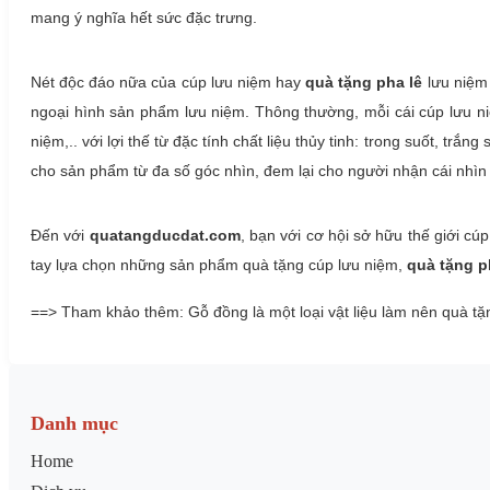
mang ý nghĩa hết sức đặc trưng.
Nét độc đáo nữa của cúp lưu niệm hay
quà tặng pha lê
lưu niệm 
ngoại hình sản phẩm lưu niệm. Thông thường, mỗi cái cúp lưu ni
niệm,.. với lợi thế từ đặc tính chất liệu thủy tinh: trong suốt, tr
cho sản phẩm từ đa số góc nhìn, đem lại cho người nhận cái nhìn 
Đến với
quatangducdat.com
, bạn với cơ hội sở hữu thế giới cú
tay lựa chọn những sản phẩm quà tặng cúp lưu niệm,
quà tặng p
==> Tham khảo thêm: Gỗ đồng là một loại vật liệu làm nên quà tặ
Danh mục
Home