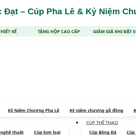
 Đạt – Cúp Pha Lê & Kỷ Niệm C
THIẾT KẾ
TẶNG HỘP CAO CẤP
GIẢM GIÁ KHI ĐẶT
Kỷ Niệm Chương Pha Lê
Kỷ niệm chương gỗ đồng
K
CÚP THỂ THAO
 nghệ thuật
Cúp kim loại
Cúp Bóng Đá
Cúp