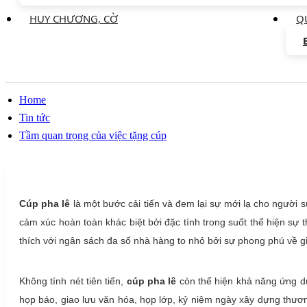
HUY CHƯƠNG, CỜ
Q
Home
Tin tức
Tầm quan trọng của việc tặng cúp
Cúp pha lê
là một bước cải tiến và đem lại sự mới lạ cho người
cảm xúc hoàn toàn khác biệt bởi đặc tính trong suốt thể hiện sự 
thích với ngân sách đa số nhà hàng to nhỏ bởi sự phong phú về giá
Không tính nét tiên tiến,
cúp pha lê
còn thể hiện khả năng ứng d
họp báo, giao lưu văn hóa, họp lớp, kỷ niệm ngày xây dựng thươn