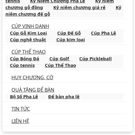
tennis
Kỷ Niệm Chương Pha Lê
Kỷ niệm
chương gỗ đồng
Kỷ niệm chương giá rẻ
Kỷ
niệm chương đế gỗ
CÚP VINH DANH
Cúp Gỗ Kim Loại
Cúp Đế Gỗ
Cúp Pha Lê
Cúp nghệ thuật
Cúp kim loại
CÚP THỂ THAO
Cúp Bóng Đá
Cúp Golf
Cúp Pickleball
Cúp tennis
Cúp Thể Thao
HUY CHƯƠNG, CỜ
QUÀ TẶNG ĐỂ BÀN
Bộ Số Pha Lê
Để bàn pha lê
TIN TỨC
LIÊN HỆ