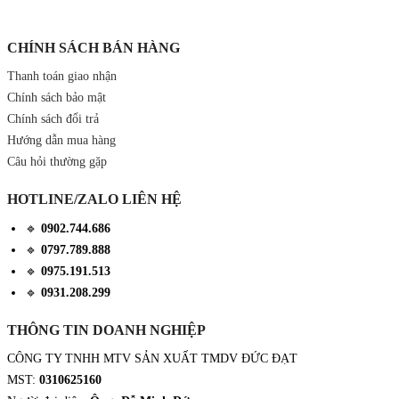
CHÍNH SÁCH BÁN HÀNG
Thanh toán giao nhận
Chính sách bảo mật
Chính sách đổi trả
Hướng dẫn mua hàng
Câu hỏi thường gặp
HOTLINE/ZALO LIÊN HỆ
🔹
0902.744.686
🔹
0797.789.888
🔹
0975.191.513
🔹
0931.208.299
THÔNG TIN DOANH NGHIỆP
CÔNG TY TNHH MTV SẢN XUẤT TMDV ĐỨC ĐẠT
MST:
0310625160