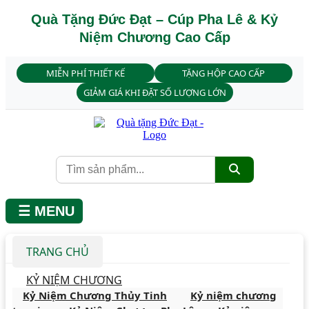
Quà Tặng Đức Đạt – Cúp Pha Lê & Kỷ
Niệm Chương Cao Cấp
MIỄN PHÍ THIẾT KẾ
TẶNG HỘP CAO CẤP
GIẢM GIÁ KHI ĐẶT SỐ LƯỢNG LỚN
☰ MENU
TRANG CHỦ
KỶ NIỆM CHƯƠNG
Kỷ Niệm Chương Thủy Tinh
Kỷ niệm chương